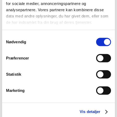
TID
for sociale medier, annonceringspartnere og
2026 (84)
analysepartnere. Vores partnere kan kombinere disse
2025 (158)
data med andre oplysninger, du har givet dem, eller som
de har indsamlet fra din brug af deres tjenester.
2024 (224)
2023 (195)
Samtykkevalg
2022 (197)
Nødvendig
2021 (516)
2020 (263)
Præferencer
2019 (159)
2018 (150)
Statistik
2017 (167)
2016 (167)
december (14)
Marketing
november (11)
oktober (13)
september (9)
Vis detaljer
august (15)