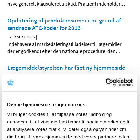
have generelt klausuleret tilskud. Praluent indeholder
…
Opdatering af produktresumeer på grund af
ændrede ATC-koder for 2016
|
7. januar 2016
|
Indehavere af markedsføringstilladelser til lægemidler,
der er godkendt efter den nationale procedure, den
…
Lægemiddelstyrelsen har fået ny hjemmeside
|
4. januar 2016
|
Lægemiddelstyrelsen har lanceret sin egen, nye
hjemmeside – Laegemiddelstyrelsen.dk – hvor man
…
Denne hjemmeside bruger cookies
Forrige
1
7
8
9
…
Vi bruger cookies til at tilpasse vores indhold og
annoncer, til at vise dig funktioner til sociale medier og til
at analysere vores trafik. Vi deler også oplysninger om
Alle (2506)
din brug af vores hjemmeside med vores partnere inden