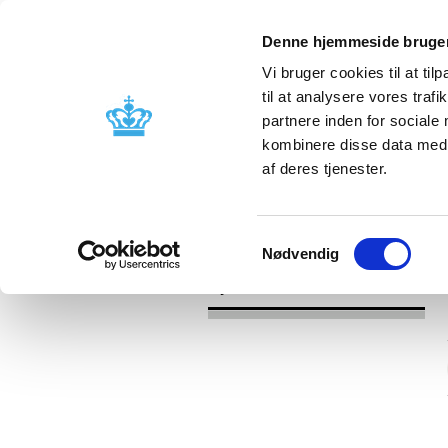
Denne hjemmeside bruger
Vi bruger cookies til at til
til at analysere vores tra
partnere inden for sociale
Godkendelse og
Bivirkninger
kombinere disse data med a
kontrol
produktinfo
af deres tjenester.
/
Nyheder
2016
Samtykkevalg
Nødvendig
Nyheder