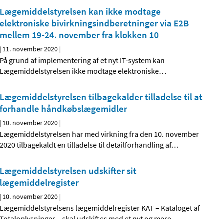
Lægemiddelstyrelsen kan ikke modtage
elektroniske bivirkningsindberetninger via E2B
mellem 19-24. november fra klokken 10
|
11. november 2020
|
På grund af implementering af et nyt IT-system kan
Lægemiddelstyrelsen ikke modtage elektroniske
…
Lægemiddelstyrelsen tilbagekalder tilladelse til at
forhandle håndkøbslægemidler
|
10. november 2020
|
Lægemiddelstyrelsen har med virkning fra den 10. november
2020 tilbagekaldt en tilladelse til detailforhandling af
…
Lægemiddelstyrelsen udskifter sit
lægemiddelregister
|
10. november 2020
|
Lægemiddelstyrelsens lægemiddelregister KAT – Kataloget af
Totaloplysninger – skal udskiftes med et nyt og mere
…