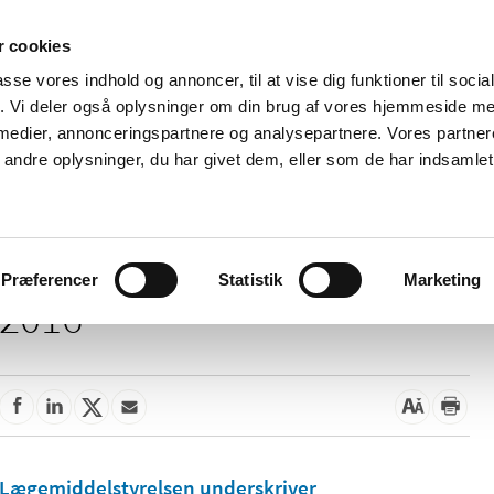
 cookies
passe vores indhold og annoncer, til at vise dig funktioner til soci
Nyheder
Om os
Kontakt
fik. Vi deler også oplysninger om din brug af vores hjemmeside m
 medier, annonceringspartnere og analysepartnere. Vores partne
 og
Tilskud og
Apoteker og salg af
Me
ndre oplysninger, du har givet dem, eller som de har indsamlet 
rmation
priser
medicin
ud
Præferencer
Statistik
Marketing
2016
Lægemiddelstyrelsen underskriver