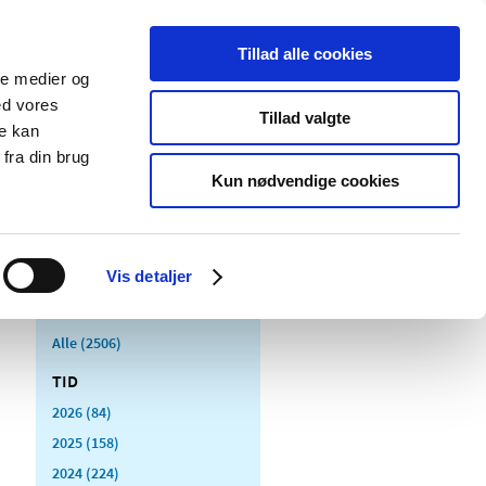
Tillad alle cookies
ale medier og
Udgivelser
Cookies
ed vores
Tillad valgte
re kan
dicinsk
Særlige
fra din brug
styr
produktområder
Kun nødvendige cookies
Vis detaljer
Alle (2506)
TID
2026 (84)
2025 (158)
2024 (224)