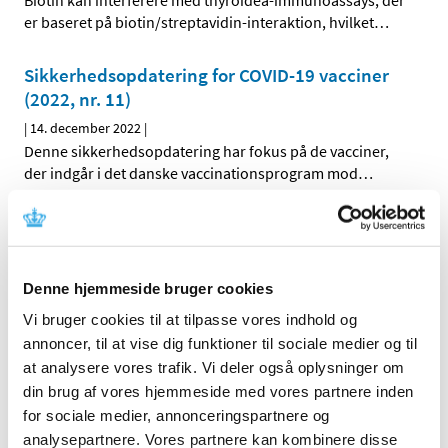
Biotin kan interferere med thyroidea-immunoassays, der
er baseret på biotin/streptavidin-interaktion, hvilket
…
Sikkerhedsopdatering for COVID-19 vacciner
(2022, nr. 11)
|
14. december 2022
|
Denne sikkerhedsopdatering har fokus på de vacciner,
der indgår i det danske vaccinationsprogram mod
…
COVID-19: Lægemiddelstyrelsen forlænger
igen den midlertidige praksis for anmeldelse
af apoteksindkøbspris til Medicinpriser for
Denne hjemmeside bruger cookies
COVID-19 vacciner
Vi bruger cookies til at tilpasse vores indhold og
|
13. december 2022
|
annoncer, til at vise dig funktioner til sociale medier og til
Lægemiddelstyrelsen har besluttet igen at forlænge den
at analysere vores trafik. Vi deler også oplysninger om
begrænsede periode, hvor det for COVID-19 vacciner
…
din brug af vores hjemmeside med vores partnere inden
for sociale medier, annonceringspartnere og
Lars Bo Nielsen: Borgerrådet giver os værdifuld
analysepartnere. Vores partnere kan kombinere disse