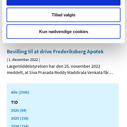
Opdatering af ansøgningsskemaer og guides
for fremstiller- og engrosforhandlertilladelser
Tillad valgte
|
1. december 2022
|
Fra 1. januar 2023 ændres angivelse af ansvarlig leder,
Kun nødvendige cookies
kontrakttagere og kvalitetsansvarlig person på
…
Bevilling til at drive Frederiksberg Apotek
|
1. december 2022
|
Lægemiddelstyrelsen har den 25. november 2022
meddelt, at Siva Prasada Reddy Maddirala Venkata får
…
Alle (2506)
TID
2026 (84)
2025 (158)
2024 (224)