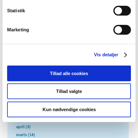
2025 (158)
Statistik
2024 (224)
2023 (195)
2022 (197)
Marketing
2021 (516)
2020 (263)
2019 (159)
Vis detaljer
december (11)
november (23)
Tillad alle cookies
oktober (20)
september (17)
Tillad valgte
august (10)
juli (14)
Kun nødvendige cookies
juni (12)
maj (5)
april (9)
marts (14)