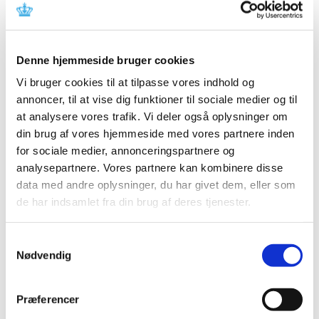
Lægemiddelstyrelsen om love og regler om medicinsk
…
Bevilling til Præstø Apotek
Denne hjemmeside bruger cookies
|
8. august 2019
|
Vi bruger cookies til at tilpasse vores indhold og
Lægemiddelstyrelsen har den 29. juli 2019 meddelt
annoncer, til at vise dig funktioner til sociale medier og til
Jamhureh Hannani bevilling til at drive Præstø Apotek.
at analysere vores trafik. Vi deler også oplysninger om
din brug af vores hjemmeside med vores partnere inden
Ny digital guide til indberetning af samarbejde
for sociale medier, annonceringspartnere og
med industrien
analysepartnere. Vores partnere kan kombinere disse
|
6. august 2019
|
data med andre oplysninger, du har givet dem, eller som
En ny digital guide på Lægemiddelstyrelsens hjemmeside
de har indsamlet fra din brug af deres tjenester.
gør det nemmere for sundhedspersoner at indberette
…
Samtykkevalg
Nødvendig
Alle (2506)
TID
Præferencer
2026 (84)