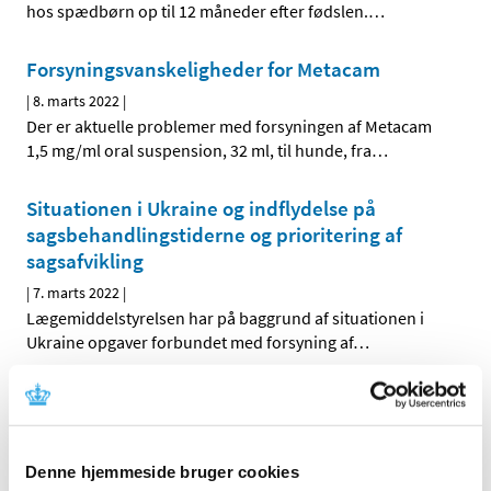
hos spædbørn op til 12 måneder efter fødslen.
…
Forsyningsvanskeligheder for Metacam
|
8. marts 2022
|
Der er aktuelle problemer med forsyningen af Metacam
1,5 mg/ml oral suspension, 32 ml, til hunde, fra
…
Situationen i Ukraine og indflydelse på
sagsbehandlingstiderne og prioritering af
sagsafvikling
|
7. marts 2022
|
Lægemiddelstyrelsen har på baggrund af situationen i
Ukraine opgaver forbundet med forsyning af
…
Vil du være med til at debattere etiske
standarder for brug af sundhedsdata?
|
7. marts 2022
|
Denne hjemmeside bruger cookies
Mandag den 28. marts inviterer Lægemiddelstyrelsen til