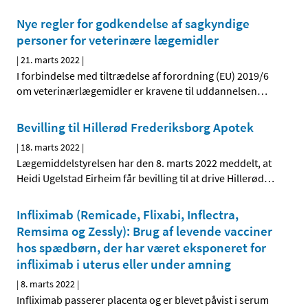
Nye regler for godkendelse af sagkyndige
personer for veterinære lægemidler
|
21. marts 2022
|
I forbindelse med tiltrædelse af forordning (EU) 2019/6
om veterinærlægemidler er kravene til uddannelsen
…
Bevilling til Hillerød Frederiksborg Apotek
|
18. marts 2022
|
Lægemiddelstyrelsen har den 8. marts 2022 meddelt, at
Heidi Ugelstad Eirheim får bevilling til at drive Hillerød
…
Infliximab (Remicade, Flixabi, Inflectra,
Remsima og Zessly): Brug af levende vacciner
hos spædbørn, der har været eksponeret for
infliximab i uterus eller under amning
|
8. marts 2022
|
Infliximab passerer placenta og er blevet påvist i serum