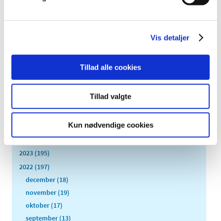
håndtering af lægemidler og medicinsk udstyr
|
2. marts 2022
|
Første marts træder den nye EU-forordning i kraft, som
Vis detaljer
øger beføjelserne til Det Europæiske
…
Tillad alle cookies
Alle (2506)
Tillad valgte
TID
2026 (84)
Kun nødvendige cookies
2025 (158)
2024 (224)
2023 (195)
2022 (197)
december (18)
november (19)
oktober (17)
september (13)