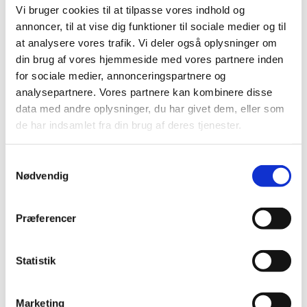
Vi bruger cookies til at tilpasse vores indhold og
dataetisk samtalesalon på Islands Brygge i København
…
annoncer, til at vise dig funktioner til sociale medier og til
at analysere vores trafik. Vi deler også oplysninger om
COVID-19: Lægemiddelstyrelsen forlænger
din brug af vores hjemmeside med vores partnere inden
igen den midlertidige praksis for anmeldelse
for sociale medier, annonceringspartnere og
af apoteksindkøbspris til Medicinpriser for
analysepartnere. Vores partnere kan kombinere disse
Covid-19 vacciner
data med andre oplysninger, du har givet dem, eller som
|
4. marts 2022
|
de har indsamlet fra din brug af deres tjenester.
Lægemiddelstyrelsen har besluttet igen at forlænge den
begrænsede periode, hvor det for Covid-19 vacciner
…
Samtykkevalg
Nødvendig
Lægemiddelstyrelsen giver på ny tilladelse til
forhandling af håndkøbslægemidler i Bilka
Tilst
Præferencer
|
3. marts 2022
|
Med virkning fra den 2. marts 2022 har
Statistik
Lægemiddelstyrelsen på ny givet tilladelse til
…
Stærkere rolle til EMA i EU’s kriseberedskab for
Marketing