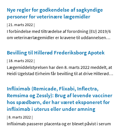
Nye regler for godkendelse af sagkyndige
personer for veterinære lægemidler
|
21. marts 2022
|
I forbindelse med tiltrædelse af forordning (EU) 2019/6
om veterinærlægemidler er kravene til uddannelsen
…
Bevilling til Hillerød Frederiksborg Apotek
|
18. marts 2022
|
Lægemiddelstyrelsen har den 8. marts 2022 meddelt, at
Heidi Ugelstad Eirheim får bevilling til at drive Hillerød
…
Infliximab (Remicade, Flixabi, Inflectra,
Remsima og Zessly): Brug af levende vacciner
hos spædbørn, der har været eksponeret for
infliximab i uterus eller under amning
|
8. marts 2022
|
Infliximab passerer placenta og er blevet påvist i serum