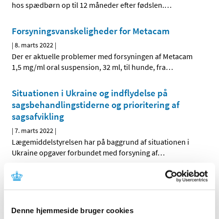
hos spædbørn op til 12 måneder efter fødslen.
…
Forsyningsvanskeligheder for Metacam
|
8. marts 2022
|
Der er aktuelle problemer med forsyningen af Metacam
1,5 mg/ml oral suspension, 32 ml, til hunde, fra
…
Situationen i Ukraine og indflydelse på
sagsbehandlingstiderne og prioritering af
sagsafvikling
|
7. marts 2022
|
Lægemiddelstyrelsen har på baggrund af situationen i
Ukraine opgaver forbundet med forsyning af
…
Vil du være med til at debattere etiske
standarder for brug af sundhedsdata?
|
7. marts 2022
|
Denne hjemmeside bruger cookies
Mandag den 28. marts inviterer Lægemiddelstyrelsen til