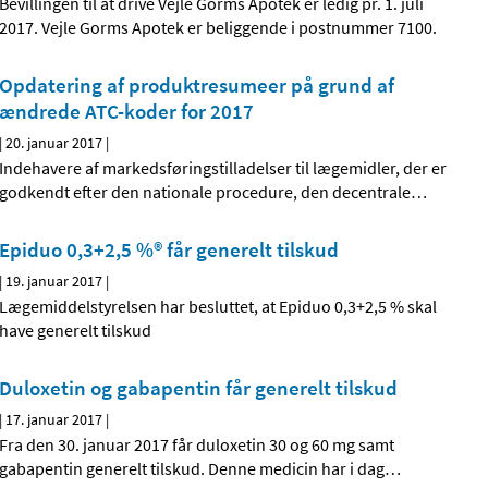
Bevillingen til at drive Vejle Gorms Apotek er ledig pr. 1. juli
2017. Vejle Gorms Apotek er beliggende i postnummer 7100.
Opdatering af produktresumeer på grund af
ændrede ATC-koder for 2017
|
20. januar 2017
|
Indehavere af markedsføringstilladelser til lægemidler, der er
godkendt efter den nationale procedure, den decentrale
…
Epiduo 0,3+2,5 %® får generelt tilskud
|
19. januar 2017
|
Lægemiddelstyrelsen har besluttet, at Epiduo 0,3+2,5 % skal
have generelt tilskud
Duloxetin og gabapentin får generelt tilskud
|
17. januar 2017
|
Fra den 30. januar 2017 får duloxetin 30 og 60 mg samt
gabapentin generelt tilskud. Denne medicin har i dag
…