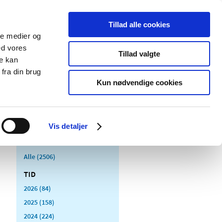
Tillad alle cookies
ale medier og
Udgivelser
Cookies
ed vores
Tillad valgte
re kan
dicinsk
Særlige
fra din brug
styr
produktområder
Kun nødvendige cookies
Vis detaljer
Alle (2506)
TID
2026 (84)
2025 (158)
2024 (224)