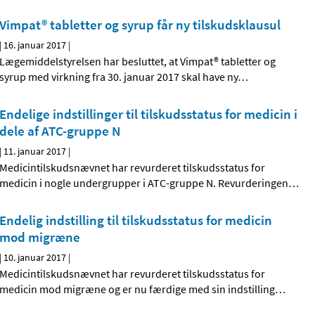
Vimpat® tabletter og syrup får ny tilskudsklausul
|
16. januar 2017
|
Lægemiddelstyrelsen har besluttet, at Vimpat® tabletter og
syrup med virkning fra 30. januar 2017 skal have ny
…
Endelige indstillinger til tilskudsstatus for medicin i
dele af ATC-gruppe N
|
11. januar 2017
|
Medicintilskudsnævnet har revurderet tilskudsstatus for
medicin i nogle undergrupper i ATC-gruppe N. Revurderingen
…
Endelig indstilling til tilskudsstatus for medicin
mod migræne
|
10. januar 2017
|
Medicintilskudsnævnet har revurderet tilskudsstatus for
medicin mod migræne og er nu færdige med sin indstilling
…