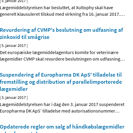
|
5. januar 2017
|
Lægemiddelstyrelsen har besluttet, at Xultophy skal have
generelt klausuleret tilskud med virkning fra 16. januar 2017.
…
Revurdering af CVMP's beslutning om udfasning af
zinkoxid til smågrise
|
5. januar 2017
|
Det europæiske lægemiddelagenturs komite for veterinære
lægemidler CVMP skal revurdere beslutningen om udfasning
…
Suspendering af Europharma DK ApS' tilladelse til
fremstilling og distribution af parallelimporterede
lægemidler
|
3. januar 2017
|
Lægemiddelstyrelsen har i dag den 3. januar 2017 suspenderet
Europharma DK ApS’ tilladelse med autorisationsnummer
…
Opdaterede regler om salg af håndkøbslægemidler