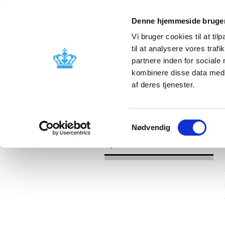
Denne hjemmeside bruger
Vi bruger cookies til at til
til at analysere vores tra
partnere inden for sociale
Godkendelse og
Bivirkninger
kombinere disse data med a
kontrol
produktinfo
af deres tjenester.
/
Nyheder
2016
Samtykkevalg
Nødvendig
Nyheder