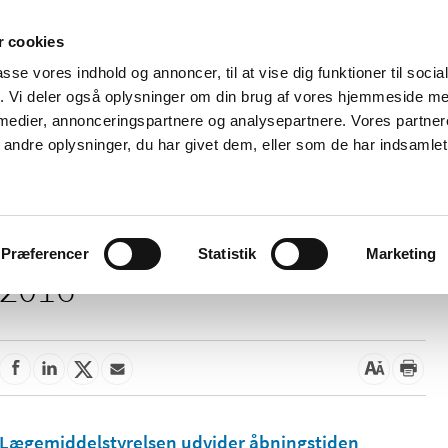
 cookies
passe vores indhold og annoncer, til at vise dig funktioner til soci
Nyheder
Om os
Kontakt
fik. Vi deler også oplysninger om din brug af vores hjemmeside m
 medier, annonceringspartnere og analysepartnere. Vores partne
 og
Tilskud og
Apoteker og salg af
Me
ndre oplysninger, du har givet dem, eller som de har indsamlet 
rmation
priser
medicin
ud
Præferencer
Statistik
Marketing
2016
Lægemiddelstyrelsen udvider åbningstiden