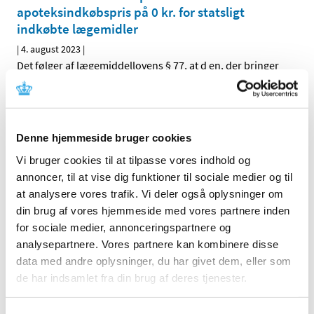
apoteksindkøbspris på 0 kr. for statsligt
indkøbte lægemidler
|
4. august 2023
|
Det følger af lægemiddellovens § 77, at d en, der bringer
et apoteksforbeholdt lægemiddel til mennesker og dyr
…
Bevilling til at drive Uldum Apotek
Denne hjemmeside bruger cookies
|
3. august 2023
|
Lægemiddelstyrelsen har den 8. juni 2023 meddelt, at
Vi bruger cookies til at tilpasse vores indhold og
Jeppe Madsen får bevilling til at drive Uldum Apotek.
…
annoncer, til at vise dig funktioner til sociale medier og til
at analysere vores trafik. Vi deler også oplysninger om
Ledig bevilling til Svendborg Sct. Nicolai
din brug af vores hjemmeside med vores partnere inden
Apotek
for sociale medier, annonceringspartnere og
analysepartnere. Vores partnere kan kombinere disse
|
1. august 2023
|
Bevillingen til at drive Svendborg Sct. Nicolai Apotek er
data med andre oplysninger, du har givet dem, eller som
ledig pr. 1. februar 2024. Bevillingen er opslået ledig
…
de har indsamlet fra din brug af deres tjenester.
Ledig bevilling til Odense Sct. Knuds Apotek