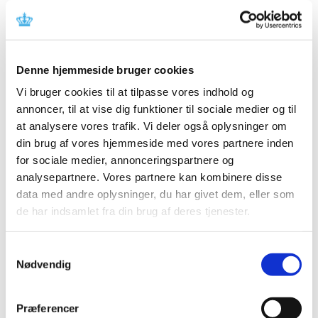
oktober 2017
|
20. september 2017
|
Fra 1. oktober 2017 sender Lægemiddelstyrelsens
godkendelsesafdeling afgørelsesbreve om
…
Denne hjemmeside bruger cookies
Vi bruger cookies til at tilpasse vores indhold og
Vagtapoteker og åbningstider pr. 1. januar
annoncer, til at vise dig funktioner til sociale medier og til
2018
at analysere vores trafik. Vi deler også oplysninger om
|
14. september 2017
|
din brug af vores hjemmeside med vores partnere inden
Lægemiddelstyrelsen har afsluttet tildelingen af
for sociale medier, annonceringspartnere og
vagttjeneste til landets apoteker for vagtordningen,
…
analysepartnere. Vores partnere kan kombinere disse
data med andre oplysninger, du har givet dem, eller som
Ledig bevilling til Farsø Apotek (Genopslag)
de har indsamlet fra din brug af deres tjenester.
|
8. september 2017
|
Bevillingen til at drive Farsø Apotek er ledig pr. 1. marts
Samtykkevalg
2018. Farsø Apotek er beliggende i postnummer 9640.
Nødvendig
Ledig bevilling til Løgstør Apotek (Genopslag)
Præferencer