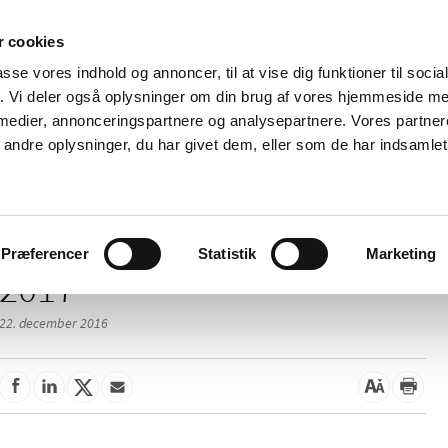
 cookies
passe vores indhold og annoncer, til at vise dig funktioner til soci
Nyheder
Om os
Kontakt
fik. Vi deler også oplysninger om din brug af vores hjemmeside m
 medier, annonceringspartnere og analysepartnere. Vores partne
 og
Tilskud og
Apoteker og salg af
Me
ndre oplysninger, du har givet dem, eller som de har indsamlet 
rmation
priser
medicin
ud
Præferencer
Statistik
Marketing
2017
22. december 2016