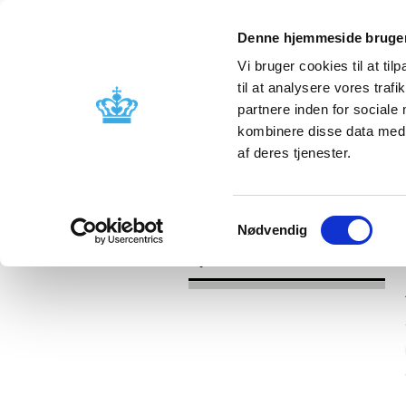
Denne hjemmeside bruger
Vi bruger cookies til at til
til at analysere vores tra
partnere inden for sociale
Godkendelse og
Bivirkninger
kombinere disse data med a
kontrol
produktinfo
af deres tjenester.
/
Nyheder
2017
Samtykkevalg
Nødvendig
Nyheder