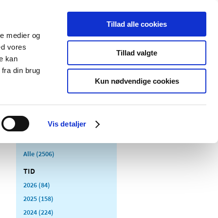
Tillad alle cookies
ale medier og
Udgivelser
Cookies
ed vores
Tillad valgte
re kan
dicinsk
Særlige
fra din brug
styr
produktområder
Kun nødvendige cookies
Vis detaljer
Alle (2506)
TID
2026 (84)
2025 (158)
2024 (224)