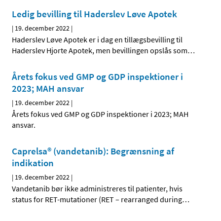
Ledig bevilling til Haderslev Løve Apotek
|
19. december 2022
|
Haderslev Løve Apotek er i dag en tillægsbevilling til
Haderslev Hjorte Apotek, men bevillingen opslås som
…
Årets fokus ved GMP og GDP inspektioner i
2023; MAH ansvar
|
19. december 2022
|
Årets fokus ved GMP og GDP inspektioner i 2023; MAH
ansvar.
Caprelsa® (vandetanib): Begrænsning af
indikation
|
19. december 2022
|
Vandetanib bør ikke administreres til patienter, hvis
status for RET-mutationer (RET – rearranged during
…