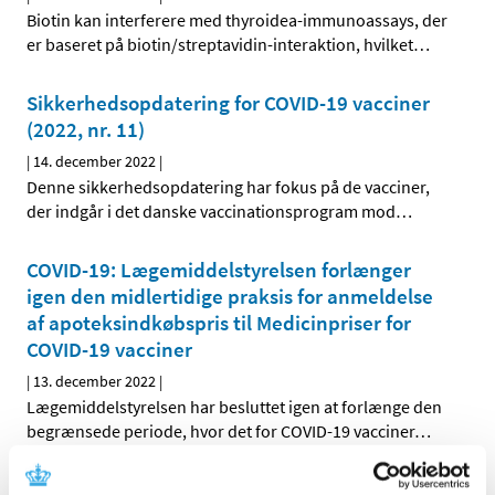
Biotin kan interferere med thyroidea-immunoassays, der
er baseret på biotin/streptavidin-interaktion, hvilket
…
Sikkerhedsopdatering for COVID-19 vacciner
(2022, nr. 11)
|
14. december 2022
|
Denne sikkerhedsopdatering har fokus på de vacciner,
der indgår i det danske vaccinationsprogram mod
…
COVID-19: Lægemiddelstyrelsen forlænger
igen den midlertidige praksis for anmeldelse
af apoteksindkøbspris til Medicinpriser for
COVID-19 vacciner
|
13. december 2022
|
Lægemiddelstyrelsen har besluttet igen at forlænge den
begrænsede periode, hvor det for COVID-19 vacciner
…
Lars Bo Nielsen: Borgerrådet giver os værdifuld