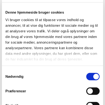
sparring
|
5. december 2022
|
Denne hjemmeside bruger cookies
I slutningen af november evaluerede
Vi bruger cookies til at tilpasse vores indhold og
Lægemiddelstyrelsens Borgerråd sit foreløbige arbejde
…
annoncer, til at vise dig funktioner til sociale medier og til
at analysere vores trafik. Vi deler også oplysninger om
Husk at fristen i 2022 for
din brug af vores hjemmeside med vores partnere inden
lægemiddelansøgninger og ansøgninger om
for sociale medier, annonceringspartnere og
kliniske lægemiddelforsøg er den 20.
analysepartnere. Vores partnere kan kombinere disse
december 2022
data med andre oplysninger, du har givet dem, eller som
|
2. december 2022
|
de har indsamlet fra din brug af deres tjenester.
Lægemiddelstyrelsen har lukket mellem jul og nytår, til og
med den 1. januar 2023. Ansøgninger om
…
Samtykkevalg
Nødvendig
Ansøgninger om udleveringstilladelser i
hverdagene omkring jul og nytår
Præferencer
|
2. december 2022
|
Lægemiddelstyrelsen holder lukket mellem jul og nytår,
til og med 1. januar 2023. Lægemiddelstyrelsen
…