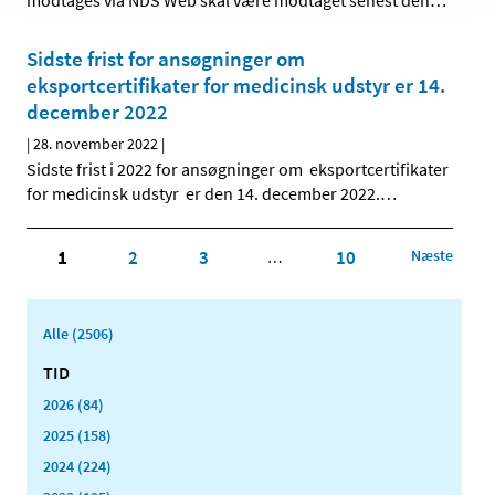
modtages via NDS Web skal være modtaget senest den
…
Sidste frist for ansøgninger om
eksportcertifikater for medicinsk udstyr er 14.
december 2022
|
28. november 2022
|
Sidste frist i 2022 for ansøgninger om eksportcertifikater
for medicinsk udstyr er den 14. december 2022.
…
1
2
3
10
Næste
…
Alle (2506)
TID
2026 (84)
2025 (158)
2024 (224)