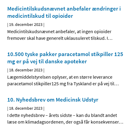
Medicintilskudsnævnet anbefaler ændringer i
medicintilskud til opioider
|
19. december 2023
|
Medicintilskudsnævnet anbefaler, at ingen opioider
fremover skal have generelt uklausuleret tilskud. I
…
10.500 tyske pakker paracetamol stikpiller 125
mg er på vej til danske apoteker
|
18. december 2023
|
Lægemiddelstyrelsen oplyser, at en større leverance
paracetamol stikpiller125 mg fra Tyskland er på vej til
…
10. Nyhedsbrev om Medicinsk Udstyr
|
18. december 2023
|
I dette nyhedsbrev – årets sidste – kan du blandt andet
læse om klimadagsordenen, der også får konsekvenser
…