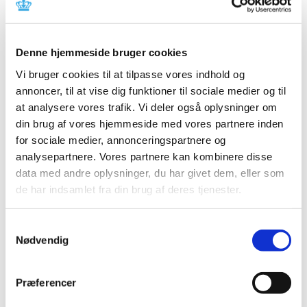
|
7. december 2023
|
I forbindelse med monitorering af forsøgsordningen med
medicinsk cannabis offentliggør Lægemiddelstyrelsen
…
Denne hjemmeside bruger cookies
Vi bruger cookies til at tilpasse vores indhold og
Ændring af rapportering for visse
annoncer, til at vise dig funktioner til sociale medier og til
cannabisprodukter fra 1. januar 2024
at analysere vores trafik. Vi deler også oplysninger om
|
6. december 2023
|
din brug af vores hjemmeside med vores partnere inden
FNs kontrolorgan, International Narcotics Control Board
for sociale medier, annonceringspartnere og
(INCB) har besluttet at ændre på måden
…
analysepartnere. Vores partnere kan kombinere disse
data med andre oplysninger, du har givet dem, eller som
Bevilling til at drive Kerteminde Apotek
de har indsamlet fra din brug af deres tjenester.
|
5. december 2023
|
Lægemiddelstyrelsen har den 24. november 2023
Samtykkevalg
meddelt, at Nanna Stauner får bevilling til at drive
…
Nødvendig
Fristen i 2023 for lægemiddelansøgninger og
Præferencer
ansøgninger om kliniske lægemiddelforsøg er
den 20. december 2023