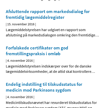
Afsluttende rapport om markedsdialog for
fremtidig lægemiddelregister
|
15. november 2016
|
Lægemiddelstyrelsen har udgivet en rapport som
afslutning på markedsdialogen omkring den fremtidige
…
Forfalskede certifikater om god
fremstillingspraksis i omløb
|
4. november 2016
|
Lægemiddelstyrelsen indskærper over for de danske
lægemiddelvirksomheder, at de altid skal kontrollere
…
Endelig indstilling til tilskudsstatus for
medicin mod Parkinsons sygdom
|
4. november 2016
|
Medicintilskudsnævnet har revurderet tilskudsstatus for
medicin mod Parkinson sygdom (ATC-gruppe N04) og
…