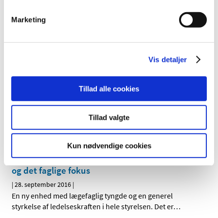
Marketing
Colrefuz® får ikke generelt klausuleret tilskud
|
6. oktober 2016
|
Lægemiddelstyrelsen har besluttet, at Colrefuz® ikke skal
have generelt klausuleret tilskud. Colrefuz® indeholder
…
Vis detaljer
Opium ”NMI”® får ikke generelt eller generelt
Tillad alle cookies
klausuleret tilskud
|
3. oktober 2016
|
Tillad valgte
Lægemiddelstyrelsen har besluttet, at Opium ”NMI”® ikke
skal have generelt eller generelt klausuleret tilskud.
…
Kun nødvendige cookies
Lægemiddelstyrelsen styrker ledelseskraften
og det faglige fokus
|
28. september 2016
|
En ny enhed med lægefaglig tyngde og en generel
styrkelse af ledelseskraften i hele styrelsen. Det er
…