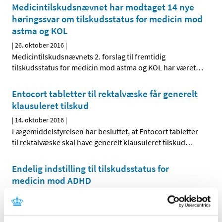
Medicintilskudsnævnet har modtaget 14 nye
høringssvar om tilskudsstatus for medicin mod
astma og KOL
|
26. oktober 2016
|
Medicintilskudsnævnets 2. forslag til fremtidig
tilskudsstatus for medicin mod astma og KOL har været
…
Entocort tabletter til rektalvæske får generelt
klausuleret tilskud
|
14. oktober 2016
|
Lægemiddelstyrelsen har besluttet, at Entocort tabletter
til rektalvæske skal have generelt klausuleret tilskud
…
Endelig indstilling til tilskudsstatus for
medicin mod ADHD
|
14. oktober 2016
|
Medicintilskudsnævnet har revurderet tilskudsstatus for
medicin mod ADHD og er nu færdige med sin indstilling
…