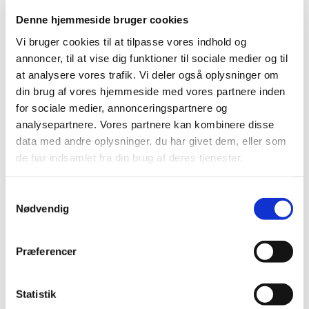
Denne hjemmeside bruger cookies
Høring over nyt forslag til tilskudsstatus for
Vi bruger cookies til at tilpasse vores indhold og
medicin mod migræne
annoncer, til at vise dig funktioner til sociale medier og til
|
12. oktober 2016
|
at analysere vores trafik. Vi deler også oplysninger om
Medicintilskudsnævnet er i gang med at revurdere
din brug af vores hjemmeside med vores partnere inden
tilskudsstatus for medicin mod migræne (ATC-gruppe
…
for sociale medier, annonceringspartnere og
analysepartnere. Vores partnere kan kombinere disse
Nye rapporter om søvnmedicin til børn og
data med andre oplysninger, du har givet dem, eller som
unge
de har indsamlet fra din brug af deres tjenester.
|
11. oktober 2016
|
Lægemiddelstyrelsen udgiver i dag to rapporter. Den ene
Samtykkevalg
omhandler forbruget af melatonin hos 0-17 årige. Den
…
Nødvendig
Eksperter til Den Europæiske Farmakopés
Præferencer
ekspert- og arbejdsgrupper
|
6. oktober 2016
|
En meget stor del af arbejdet med at udarbejde nye
Statistik
monografier til den Europæiske Farmakopé (EDQM)
…