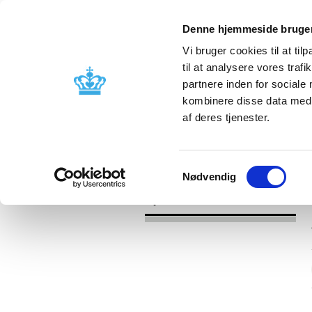
Denne hjemmeside bruger
Vi bruger cookies til at til
til at analysere vores tra
partnere inden for sociale
Godkendelse og
Bivirkninger
kombinere disse data med a
kontrol
produktinfo
af deres tjenester.
/
Nyheder
2017
Samtykkevalg
Nødvendig
Nyheder