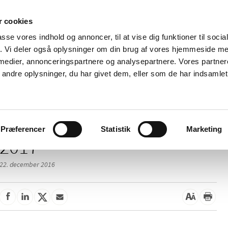
 cookies
passe vores indhold og annoncer, til at vise dig funktioner til soci
Nyheder
Om os
Kontakt
fik. Vi deler også oplysninger om din brug af vores hjemmeside m
 medier, annonceringspartnere og analysepartnere. Vores partne
 og
Tilskud og
Apoteker og salg af
Me
ndre oplysninger, du har givet dem, eller som de har indsamlet 
rmation
priser
medicin
ud
Præferencer
Statistik
Marketing
2017
22. december 2016