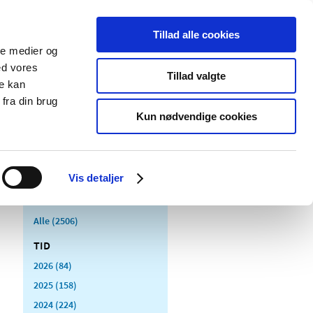
Tillad alle cookies
ale medier og
Udgivelser
Cookies
ed vores
Tillad valgte
re kan
dicinsk
Særlige
fra din brug
styr
produktområder
Kun nødvendige cookies
Vis detaljer
Alle (2506)
TID
2026 (84)
2025 (158)
2024 (224)