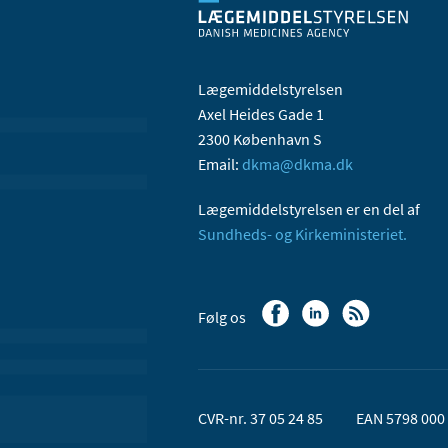
Lægemiddelstyrelsen
Axel Heides Gade 1
2300 København S
Email:
dkma@dkma.dk
Lægemiddelstyrelsen er en del af
Sundheds- og Kirkeministeriet.
Følg os
CVR-nr. 37 05 24 85
EAN 5798 000 