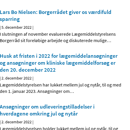
Lars Bo Nielsen: Borgerrådet giver os værdifuld
sparring
|
5. december 2022
|
I slutningen af november evaluerede Lægemiddelstyrelsens
Borgerråd sit foreløbige arbejde og diskuterede mulige
…
Husk at fristen i 2022 for lægemiddelansøgninger
og ansøgninger om kliniske lægemiddelforsøg er
den 20. december 2022
|
2. december 2022
|
Lægemiddelstyrelsen har lukket mellem jul og nytår, til og med
den 1. januar 2023. Ansøgninger om
…
Ansøgninger om udleveringstilladelser i
hverdagene omkring jul og nytår
|
2. december 2022
|
Lægemiddelstyrelsen holder lukket mellem jul og nytår, til og