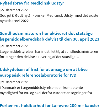
Nyhedsbrev fra Medicinsk udstyr
|
22. december 2022
|
God jul & Godt nytår - ønsker Medicinsk Udstyr med det sidste
nyhedsbrev i 2022.
Sundhedsministeren har aktiveret det statslige
lægemiddelberedskab delvist til den 30. april 2023
|
21. december 2022
|
Lægemiddelstyrelsen har indstillet til, at sundhedsministeren
forlænger den delvise aktivering af det statslige
…
Udskydelsen af frist for at ansøge om at blive
europæisk referencelaboratorie for IVD
|
21. december 2022
|
I Danmark er Lægemiddelstyrelsen den kompetente
myndighed for IVD og skal derfor vurdere ansøgninger fra
…
Forlænget holdbarhed for Lagevrio 200 mg kapsler