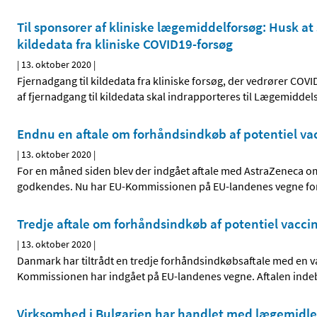
Til sponsorer af kliniske lægemiddelforsøg: Husk at
kildedata fra kliniske COVID19-forsøg
|
13. oktober 2020
|
Fjernadgang til kildedata fra kliniske forsøg, der vedrører CO
af fjernadgang til kildedata skal indrapporteres til Lægemiddel
Endnu en aftale om forhåndsindkøb af potentiel v
|
13. oktober 2020
|
For en måned siden blev der indgået aftale med AstraZeneca om 
godkendes. Nu har EU-Kommissionen på EU-landenes vegne forha
Tredje aftale om forhåndsindkøb af potentiel vacc
|
13. oktober 2020
|
Danmark har tiltrådt en tredje forhåndsindkøbsaftale med en 
Kommissionen har indgået på EU-landenes vegne. Aftalen indebæ
Virksomhed i Bulgarien har handlet med lægemidler