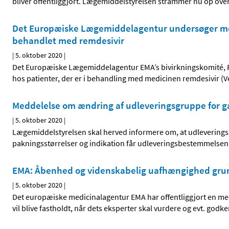
bliver offentliggjort. Lægemiddelstyrelsen strammer nu op over
Det Europæiske Lægemiddelagentur undersøger mel
behandlet med remdesivir
|
5. oktober 2020
|
Det Europæiske Lægemiddelagentur EMA’s bivirkningskomité, 
hos patienter, der er i behandling med medicinen remdesivir (V
Meddelelse om ændring af udleveringsgruppe for g
|
5. oktober 2020
|
Lægemiddelstyrelsen skal herved informere om, at udleveringss
pakningsstørrelser og indikation får udleveringsbestemmelsen 
EMA: Åbenhed og videnskabelig uafhængighed grund
|
5. oktober 2020
|
Det europæiske medicinalagentur EMA har offentliggjort en m
vil blive fastholdt, når dets eksperter skal vurdere og evt. go