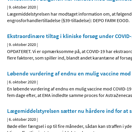
|
9. oktober 2020
|
Lægemiddelstyrelsen har modtaget information om, at følgend
engrosforhandlertilladelse (§39-tilladelse): DEPO FARM EOOD.
Ekstraordinære tiltag i kliniske forsøg under COVID
|
9. oktober 2020
|
OPDATERET. Vi er opmærksomme på, at COVID-19 har ekstraordin
flere faktorer, som spiller ind, blandt andet karantæne af forsø
Løbende vurdering af endnu en mulig vaccine mod
|
6. oktober 2020
|
En løbende vurdering af endnu en mulig vaccine mod COVID-19
fem dage efter, at EMA indledte samme proces for AstraZeneca
Lægemiddelstyrelsen sætter nu hårdere ind for at sik
|
6. oktober 2020
|
Bøde eller fængsel i op til fire måneder, sådan kan straffen i y