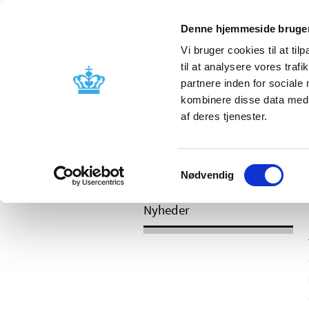
Mobil visning
Denne hjemmeside bruger
Vi bruger cookies til at til
til at analysere vores tra
partnere inden for sociale
Godkendelse og
Bivirkninger
kombinere disse data med a
kontrol
produktinfo
af deres tjenester.
Samtykkevalg
/
Nyheder
2017
Nødvendig
Nyheder