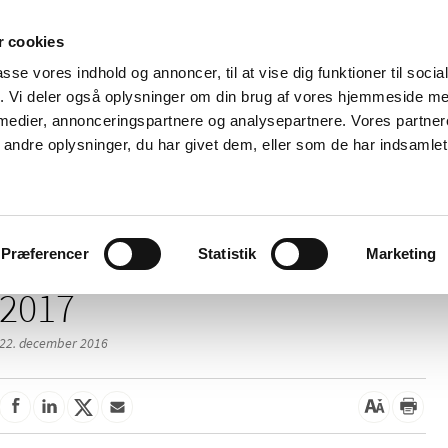
 cookies
passe vores indhold og annoncer, til at vise dig funktioner til soci
Nyheder
Om os
Kontakt
fik. Vi deler også oplysninger om din brug af vores hjemmeside m
 medier, annonceringspartnere og analysepartnere. Vores partne
 og
Tilskud og
Apoteker og salg af
Me
ndre oplysninger, du har givet dem, eller som de har indsamlet 
rmation
priser
medicin
ud
Præferencer
Statistik
Marketing
2017
22. december 2016