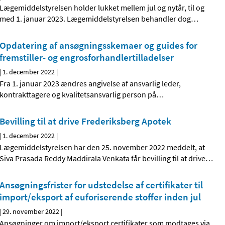
Lægemiddelstyrelsen holder lukket mellem jul og nytår, til og
med 1. januar 2023. Lægemiddelstyrelsen behandler dog
…
Opdatering af ansøgningsskemaer og guides for
fremstiller- og engrosforhandlertilladelser
|
1. december 2022
|
Fra 1. januar 2023 ændres angivelse af ansvarlig leder,
kontrakttagere og kvalitetsansvarlig person på
…
Bevilling til at drive Frederiksberg Apotek
|
1. december 2022
|
Lægemiddelstyrelsen har den 25. november 2022 meddelt, at
Siva Prasada Reddy Maddirala Venkata får bevilling til at drive
…
Ansøgningsfrister for udstedelse af certifikater til
import/eksport af euforiserende stoffer inden jul
|
29. november 2022
|
Ansøgninger om import/eksport certifikater som modtages via