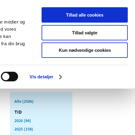
Tillad alle cookies
ale medier og
Udgivelser
Cookies
ed vores
Tillad valgte
re kan
dicinsk
Særlige
fra din brug
styr
produktområder
Kun nødvendige cookies
Vis detaljer
Alle (2506)
TID
2026 (84)
2025 (158)