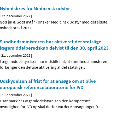
Nyhedsbrev fra Medicinsk udstyr
|
22. december 2022
|
God jul & Godt nytår - ønsker Medicinsk Udstyr med det sidste
nyhedsbrev i 2022.
Sundhedsministeren har aktiveret det statslige
lægemiddelberedskab delvist til den 30. april 2023
|
21. december 2022
|
Lægemiddelstyrelsen har indstillet til, at sundhedsministeren
forlænger den delvise aktivering af det statslige
…
Udskydelsen af frist for at ansøge om at blive
europæisk referencelaboratorie for IVD
|
21. december 2022
|
I Danmark er Lægemiddelstyrelsen den kompetente
myndighed for IVD og skal derfor vurdere ansøgninger fra
…