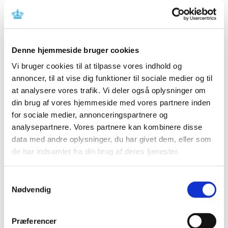
oktober 2017
|
20. september 2017
|
Fra 1. oktober 2017 sender Lægemiddelstyrelsens
godkendelsesafdeling afgørelsesbreve om
…
Denne hjemmeside bruger cookies
Vi bruger cookies til at tilpasse vores indhold og
Vagtapoteker og åbningstider pr. 1. januar
annoncer, til at vise dig funktioner til sociale medier og til
2018
at analysere vores trafik. Vi deler også oplysninger om
|
14. september 2017
|
din brug af vores hjemmeside med vores partnere inden
Lægemiddelstyrelsen har afsluttet tildelingen af
for sociale medier, annonceringspartnere og
vagttjeneste til landets apoteker for vagtordningen,
…
analysepartnere. Vores partnere kan kombinere disse
data med andre oplysninger, du har givet dem, eller som
Ledig bevilling til Farsø Apotek (Genopslag)
de har indsamlet fra din brug af deres tjenester.
|
8. september 2017
|
Bevillingen til at drive Farsø Apotek er ledig pr. 1. marts
Samtykkevalg
2018. Farsø Apotek er beliggende i postnummer 9640.
Nødvendig
Ledig bevilling til Løgstør Apotek (Genopslag)
Præferencer