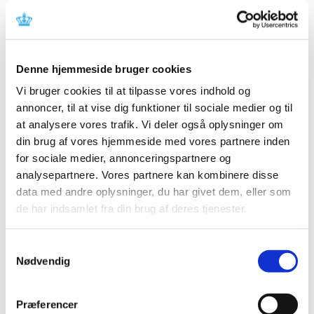
oktober 2017
|
20. september 2017
|
Fra 1. oktober 2017 sender Lægemiddelstyrelsens
godkendelsesafdeling afgørelsesbreve om
…
Denne hjemmeside bruger cookies
Vi bruger cookies til at tilpasse vores indhold og
Vagtapoteker og åbningstider pr. 1. januar
annoncer, til at vise dig funktioner til sociale medier og til
2018
at analysere vores trafik. Vi deler også oplysninger om
|
14. september 2017
|
din brug af vores hjemmeside med vores partnere inden
Lægemiddelstyrelsen har afsluttet tildelingen af
for sociale medier, annonceringspartnere og
vagttjeneste til landets apoteker for vagtordningen,
…
analysepartnere. Vores partnere kan kombinere disse
data med andre oplysninger, du har givet dem, eller som
Ledig bevilling til Farsø Apotek (Genopslag)
de har indsamlet fra din brug af deres tjenester.
|
8. september 2017
|
Bevillingen til at drive Farsø Apotek er ledig pr. 1. marts
Samtykkevalg
2018. Farsø Apotek er beliggende i postnummer 9640.
Nødvendig
Ledig bevilling til Løgstør Apotek (Genopslag)
Præferencer