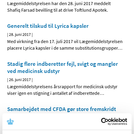
Lægemiddelstyrelsen har den 28. juni 2017 meddelt
Shafiq Farsad bevilling til at drive Toftlund Apotek.
Generelt tilskud til Lyrica kapsler
|
28. juni 2017
|
Med virkning fra den 17. juli 2017 vil Lægemiddelstyrelsen
placere Lyrica kapsler i de samme substitutionsgrupper
…
Stadig flere indberetter fejl, svigt og mangler
ved medicinsk udstyr
|
26. juni 2017
|
Lægemiddelstyrelsens årsrapport for medicinsk udstyr
viser igen en stigning i antallet af indberettede
…
Samarbejdet med CFDA gør store fremskridt
allerede seks uger efter statsbesøg
|
23. juni 2017
|
Ved det officielle statsbesøg i begyndelsen af maj