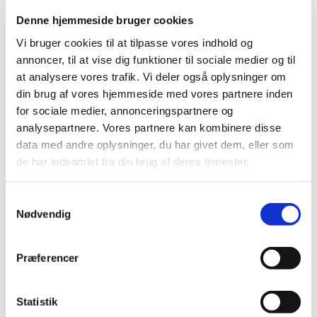
underskrev den kinesiske hhv. danske
…
Denne hjemmeside bruger cookies
Vi bruger cookies til at tilpasse vores indhold og
Vurdering af dansk metaanalyse af
annoncer, til at vise dig funktioner til sociale medier og til
antidepressiv medicin
at analysere vores trafik. Vi deler også oplysninger om
|
21. juni 2017
|
din brug af vores hjemmeside med vores partnere inden
Lægemiddelstyrelsen har lavet en vurdering af en meget
for sociale medier, annonceringspartnere og
omtalt dansk metaanalyse fra Copenhagen Trial Unit
…
analysepartnere. Vores partnere kan kombinere disse
data med andre oplysninger, du har givet dem, eller som
Lenzetto® får generelt tilskud
de har indsamlet fra din brug af deres tjenester.
|
20. juni 2017
|
Lægemiddelstyrelsen har besluttet, at Lenzetto skal have
Samtykkevalg
generelt tilskud. Lenzetto indeholder estradiol og
…
Nødvendig
Ledig bevilling til Slagelse Svane Apotek
Præferencer
|
20. juni 2017
|
Bevillingen til at drive Slagelse Svane Apotek er ledig pr. 1.
oktober 2017. Slagelse Svane Apotek ligger i
…
Statistik