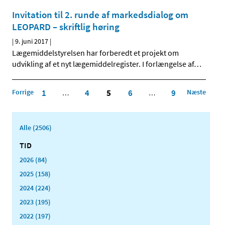
Invitation til 2. runde af markedsdialog om
LEOPARD – skriftlig høring
|
9. juni 2017
|
Lægemiddelstyrelsen har forberedt et projekt om
udvikling af et nyt lægemiddelregister. I forlængelse af
…
Forrige
1
4
5
6
9
Næste
…
…
Alle (2506)
TID
2026 (84)
2025 (158)
2024 (224)
2023 (195)
2022 (197)