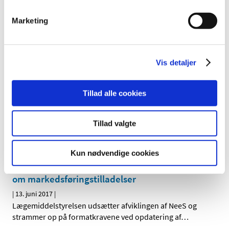
Elleve nye stoffer føjet til listen over
Marketing
euforiserende stoffer
|
15. juni 2017
|
Fra den 15. juni 2017 er 11 nye stoffer optaget på bilag 1 i
Sundheds- og Ældreministeriets bekendtgørelse nr.
…
Vis detaljer
Ændrede gebyrer for lægemidler og
Tillad alle cookies
virksomheder samt kliniske forsøg
|
15. juni 2017
|
Tillad valgte
Sundhedsminister Ellen Trane Nørby har underskrevet to
nye bekendtgørelser om henholdsvis gebyrer for
…
Kun nødvendige cookies
Nye formatkrav til virksomheders ansøgninger
om markedsføringstilladelser
|
13. juni 2017
|
Lægemiddelstyrelsen udsætter afviklingen af NeeS og
strammer op på formatkravene ved opdatering af
…