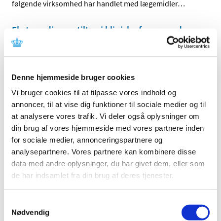
følgende virksomhed har handlet med lægemidler
…
Ekstraordinære tiltag i kliniske forsøg under
COVID-19
|
9. oktober 2020
|
OPDATERET. Vi er opmærksomme på, at COVID-19 har
Denne hjemmeside bruger cookies
ekstraordinære konsekvenser for udførslen af kliniske
…
Vi bruger cookies til at tilpasse vores indhold og
Løbende vurdering af endnu en mulig vaccine
annoncer, til at vise dig funktioner til sociale medier og til
mod COVID-19 er påbegyndt
at analysere vores trafik. Vi deler også oplysninger om
din brug af vores hjemmeside med vores partnere inden
|
6. oktober 2020
|
for sociale medier, annonceringspartnere og
En løbende vurdering af endnu en mulig vaccine mod
analysepartnere. Vores partnere kan kombinere disse
COVID-19 er nu påbegyndt i det europæiske
…
data med andre oplysninger, du har givet dem, eller som
de har indsamlet fra din brug af deres tjenester.
Lægemiddelstyrelsen sætter nu hårdere ind
for at sikre offentliggørelse af resultater fra
kliniske forsøg
Samtykkevalg
Nødvendig
|
6. oktober 2020
|