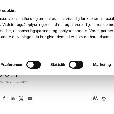
 cookies
passe vores indhold og annoncer, til at vise dig funktioner til soci
Nyheder
Om os
Kontakt
fik. Vi deler også oplysninger om din brug af vores hjemmeside m
 medier, annonceringspartnere og analysepartnere. Vores partne
 og
Tilskud og
Apoteker og salg af
Me
ndre oplysninger, du har givet dem, eller som de har indsamlet 
rmation
priser
medicin
ud
Præferencer
Statistik
Marketing
2017
22. december 2016