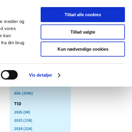
Tillad alle cookies
ale medier og
Udgivelser
Cookies
ed vores
Tillad valgte
re kan
dicinsk
Særlige
fra din brug
styr
produktområder
Kun nødvendige cookies
Vis detaljer
Alle (2506)
TID
2026 (84)
2025 (158)
2024 (224)