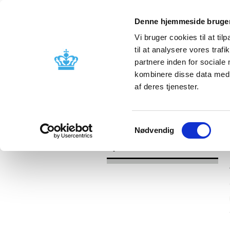
Denne hjemmeside bruger
Vi bruger cookies til at til
til at analysere vores tra
partnere inden for sociale
Godkendelse og
Bivirkninger
kombinere disse data med a
kontrol
produktinfo
af deres tjenester.
/
Nyheder
2017
Samtykkevalg
Nødvendig
Nyheder