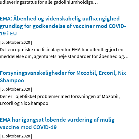
udleveringsstatus for alle gadoliniumholdige
…
EMA: Åbenhed og videnskabelig uafhængighed
grundlag for godkendelse af vacciner mod COVID-
19 i EU
|
5. oktober 2020
|
Det europæiske medicinalagentur EMA har offentliggjort en
meddelelse om, agenturets høje standarder for åbenhed og
…
Forsyningsvanskeligheder for Mozobil, Ercoril, Nix
Shampoo
|
5. oktober 2020
|
Der er i øjeblikket problemer med forsyningen af Mozobil,
Ercoril og Nix Shampoo
EMA har igangsat løbende vurdering af mulig
vaccine mod COVID-19
|
1. oktober 2020
|