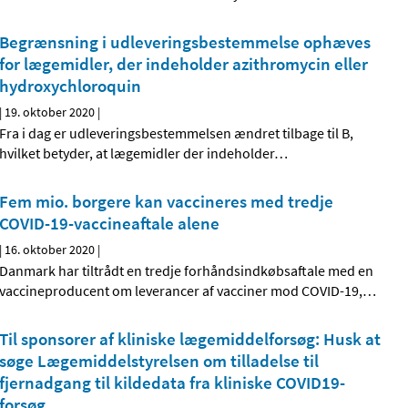
Begrænsning i udleveringsbestemmelse ophæves
for lægemidler, der indeholder azithromycin eller
hydroxychloroquin
|
19. oktober 2020
|
Fra i dag er udleveringsbestemmelsen ændret tilbage til B,
hvilket betyder, at lægemidler der indeholder
…
Fem mio. borgere kan vaccineres med tredje
COVID-19-vaccineaftale alene
|
16. oktober 2020
|
Danmark har tiltrådt en tredje forhåndsindkøbsaftale med en
vaccineproducent om leverancer af vacciner mod COVID-19,
…
Til sponsorer af kliniske lægemiddelforsøg: Husk at
søge Lægemiddelstyrelsen om tilladelse til
fjernadgang til kildedata fra kliniske COVID19-
forsøg