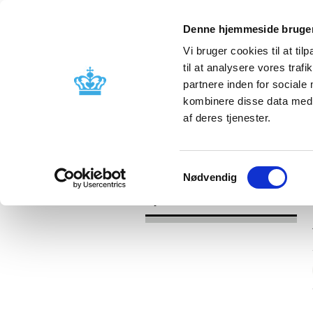
Denne hjemmeside bruger
Vi bruger cookies til at til
til at analysere vores tra
partnere inden for sociale
Godkendelse og
Bivirkninger
kombinere disse data med a
kontrol
produktinfo
af deres tjenester.
/
Nyheder
2017
Samtykkevalg
Nødvendig
Nyheder