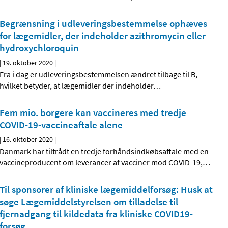
Begrænsning i udleveringsbestemmelse ophæves
for lægemidler, der indeholder azithromycin eller
hydroxychloroquin
|
19. oktober 2020
|
Fra i dag er udleveringsbestemmelsen ændret tilbage til B,
hvilket betyder, at lægemidler der indeholder
…
Fem mio. borgere kan vaccineres med tredje
COVID-19-vaccineaftale alene
|
16. oktober 2020
|
Danmark har tiltrådt en tredje forhåndsindkøbsaftale med en
vaccineproducent om leverancer af vacciner mod COVID-19,
…
Til sponsorer af kliniske lægemiddelforsøg: Husk at
søge Lægemiddelstyrelsen om tilladelse til
fjernadgang til kildedata fra kliniske COVID19-
forsøg