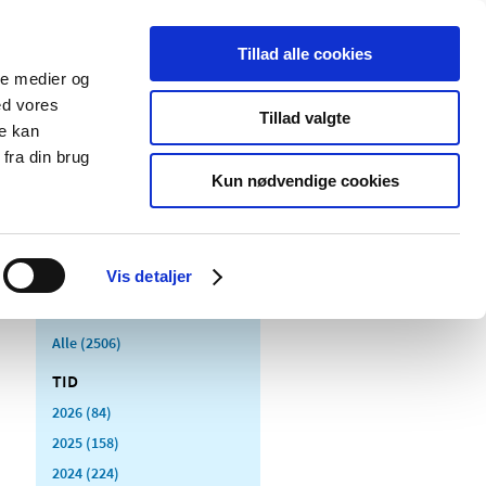
Tillad alle cookies
ale medier og
Udgivelser
Cookies
ed vores
Tillad valgte
re kan
dicinsk
Særlige
fra din brug
styr
produktområder
Kun nødvendige cookies
Vis detaljer
Alle (2506)
TID
2026 (84)
2025 (158)
2024 (224)