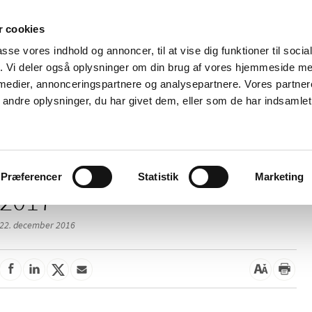
 cookies
passe vores indhold og annoncer, til at vise dig funktioner til soci
Nyheder
Om os
Kontakt
fik. Vi deler også oplysninger om din brug af vores hjemmeside m
 medier, annonceringspartnere og analysepartnere. Vores partne
 og
Tilskud og
Apoteker og salg af
Me
ndre oplysninger, du har givet dem, eller som de har indsamlet 
rmation
priser
medicin
ud
Præferencer
Statistik
Marketing
2017
22. december 2016