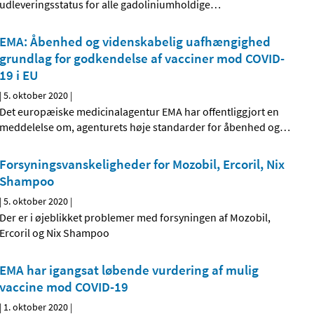
udleveringsstatus for alle gadoliniumholdige
…
EMA: Åbenhed og videnskabelig uafhængighed
grundlag for godkendelse af vacciner mod COVID-
19 i EU
|
5. oktober 2020
|
Det europæiske medicinalagentur EMA har offentliggjort en
meddelelse om, agenturets høje standarder for åbenhed og
…
Forsyningsvanskeligheder for Mozobil, Ercoril, Nix
Shampoo
|
5. oktober 2020
|
Der er i øjeblikket problemer med forsyningen af Mozobil,
Ercoril og Nix Shampoo
EMA har igangsat løbende vurdering af mulig
vaccine mod COVID-19
|
1. oktober 2020
|