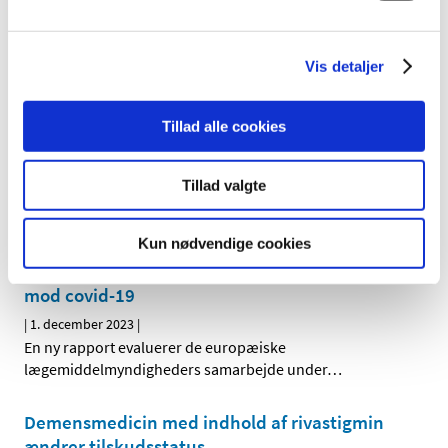
|
4. december 2023
|
Lægemiddelstyrelsen har lukket mellem jul og nytår, til og
Vis detaljer
med den 1. januar 2024. Ansøgninger om
…
Tabletter med indhold af folsyre får
Tillad alle cookies
klausuleret tilskud
|
4. december 2023
|
Tillad valgte
Den 11. december 2023 får tabletter med indhold af
folsyre generelt klausuleret tilskud. De har ikke tilskud i
…
Kun nødvendige cookies
Evaluering af den fælleseuropæiske indsats
mod covid-19
|
1. december 2023
|
En ny rapport evaluerer de europæiske
lægemiddelmyndigheders samarbejde under
…
Demensmedicin med indhold af rivastigmin
ændrer tilskudsstatus