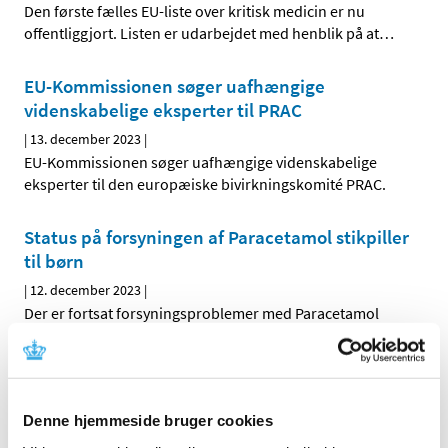
Den første fælles EU-liste over kritisk medicin er nu
offentliggjort. Listen er udarbejdet med henblik på at
…
EU-Kommissionen søger uafhængige
videnskabelige eksperter til PRAC
|
13. december 2023
|
EU-Kommissionen søger uafhængige videnskabelige
eksperter til den europæiske bivirkningskomité PRAC.
Status på forsyningen af Paracetamol stikpiller
til børn
|
12. december 2023
|
Der er fortsat forsyningsproblemer med Paracetamol
stikpiller 125 mg til børn, og der har i pressen væ-ret
…
Bivirkningsindberetninger om
cannabisslutprodukter og forbrug under
Denne hjemmeside bruger cookies
forsøgsordningen