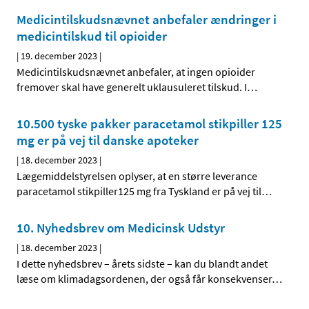
Medicintilskudsnævnet anbefaler ændringer i
medicintilskud til opioider
|
19. december 2023
|
Medicintilskudsnævnet anbefaler, at ingen opioider
fremover skal have generelt uklausuleret tilskud. I
…
10.500 tyske pakker paracetamol stikpiller 125
mg er på vej til danske apoteker
|
18. december 2023
|
Lægemiddelstyrelsen oplyser, at en større leverance
paracetamol stikpiller125 mg fra Tyskland er på vej til
…
10. Nyhedsbrev om Medicinsk Udstyr
|
18. december 2023
|
I dette nyhedsbrev – årets sidste – kan du blandt andet
læse om klimadagsordenen, der også får konsekvenser
…