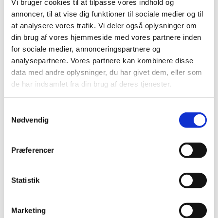
Vi bruger cookies til at tilpasse vores indhold og
|
7. december 2023
|
annoncer, til at vise dig funktioner til sociale medier og til
I forbindelse med monitorering af forsøgsordningen med
at analysere vores trafik. Vi deler også oplysninger om
medicinsk cannabis offentliggør Lægemiddelstyrelsen
…
din brug af vores hjemmeside med vores partnere inden
for sociale medier, annonceringspartnere og
Ændring af rapportering for visse
analysepartnere. Vores partnere kan kombinere disse
cannabisprodukter fra 1. januar 2024
data med andre oplysninger, du har givet dem, eller som
|
6. december 2023
|
de har indsamlet fra din brug af deres tjenester.
FNs kontrolorgan, International Narcotics Control Board
(INCB) har besluttet at ændre på måden
…
Samtykkevalg
Nødvendig
Bevilling til at drive Kerteminde Apotek
|
5. december 2023
|
Præferencer
Lægemiddelstyrelsen har den 24. november 2023
meddelt, at Nanna Stauner får bevilling til at drive
…
Statistik
Fristen i 2023 for lægemiddelansøgninger og
ansøgninger om kliniske lægemiddelforsøg er
Marketing
den 20. december 2023