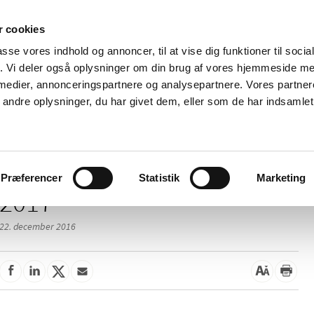
 cookies
passe vores indhold og annoncer, til at vise dig funktioner til soci
Nyheder
Om os
Kontakt
fik. Vi deler også oplysninger om din brug af vores hjemmeside m
 medier, annonceringspartnere og analysepartnere. Vores partne
 og
Tilskud og
Apoteker og salg af
Me
ndre oplysninger, du har givet dem, eller som de har indsamlet 
rmation
priser
medicin
ud
Præferencer
Statistik
Marketing
2017
22. december 2016