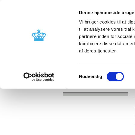
Denne hjemmeside bruger
Vi bruger cookies til at til
til at analysere vores tra
partnere inden for sociale
Godkendelse og
Bivirkninger
kombinere disse data med a
kontrol
produktinfo
af deres tjenester.
/
Nyheder
2017
Samtykkevalg
Nødvendig
Nyheder