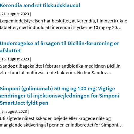
Kerendia ændret tilskudsklausul
|
21. august 2023
|
Lægemiddelstyrelsen har besluttet, at Kerendia, filmovertrukne
tabletter, med indhold af finerenon i styrkerne 10 mg og 20
…
Undersøgelse af årsagen til Dicillin-forurening er
afsluttet
|
15. august 2023
|
Sandoz tilbagekaldte i februar antibiotika-medicinen Dicillin
efter fund af multiresistente bakterier. Nu har Sandoz
…
Simponi (golimumab) 50 mg og 100 mg: Vigtige
ændringer til injektionsvejledningen for Simponi
SmartJect fyldt pen
|
9. august 2023
|
Utilsigtede nålestikskader, bøjede eller krogede nåle og
manglende aktivering af pennen er indberettet for Simponi
…