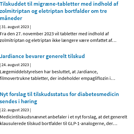
Tilskuddet til migræne-tabletter med indhold af
zolmitriptan og eletriptan bortfalder om tre
måneder
|
31. august 2023
|
Fra den 27. november 2023 vil tabletter med indhold af
zolmitriptan og eletriptan ikke længere være omfattet af
…
Jardiance bevarer generelt tilskud
|
24. august 2023
|
Lægemiddelstyrelsen har besluttet, at Jardiance,
filmovertrukne tabletter, der indeholder empagliflozin i
…
Nyt forslag til tilskudsstatus for diabetesmedicin
sendes i høring
|
22. august 2023
|
Medicintilskudsnævnet anbefaler i et nyt forslag, at det generelt
klausulerede tilskud bortfalder til GLP-1-analogerne, der
…