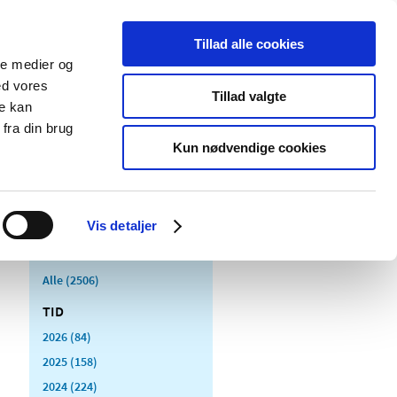
Tillad alle cookies
ale medier og
Udgivelser
Cookies
ed vores
Tillad valgte
re kan
dicinsk
Særlige
fra din brug
styr
produktområder
Kun nødvendige cookies
Vis detaljer
Alle (2506)
TID
2026 (84)
2025 (158)
2024 (224)