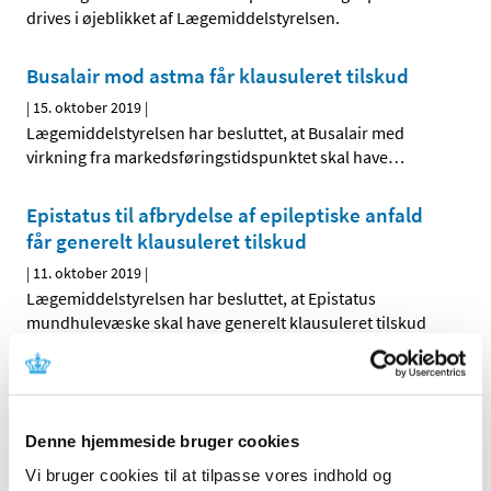
drives i øjeblikket af Lægemiddelstyrelsen.
Busalair mod astma får klausuleret tilskud
|
15. oktober 2019
|
Lægemiddelstyrelsen har besluttet, at Busalair med
virkning fra markedsføringstidspunktet skal have
…
Epistatus til afbrydelse af epileptiske anfald
får generelt klausuleret tilskud
|
11. oktober 2019
|
Lægemiddelstyrelsen har besluttet, at Epistatus
mundhulevæske skal have generelt klausuleret tilskud
Lægemiddelstyrelsen inviterer til Fagligt
Forum om medicinmangel
|
11. oktober 2019
|
Denne hjemmeside bruger cookies
Hvorfor kan man opleve at gå forgæves, når man vil hente
Vi bruger cookies til at tilpasse vores indhold og
sin medicin på apoteket? Hvor tit sker det? Og hvordan
…