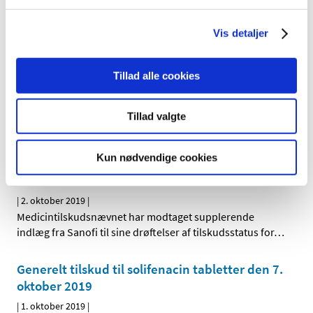
Duavive mod symptomer på overgangsalder
Vis detaljer
hos kvinder får ikke generelt eller generelt
klausuleret tilskud
Tillad alle cookies
|
2. oktober 2019
|
Lægemiddelstyrelsen har besluttet, at Duavive, der
indeholder østrogen+bazedoxifen, ikke skal have
…
Tillad valgte
Supplerende bidrag til revurdering af
Kun nødvendige cookies
tilskudsstatus for medicin til behandling af
diabetes
|
2. oktober 2019
|
Medicintilskudsnævnet har modtaget supplerende
indlæg fra Sanofi til sine drøftelser af tilskudsstatus for
…
Generelt tilskud til solifenacin tabletter den 7.
oktober 2019
|
1. oktober 2019
|