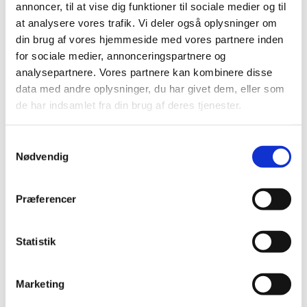
annoncer, til at vise dig funktioner til sociale medier og til
at analysere vores trafik. Vi deler også oplysninger om
Ris og ros til Lægemiddelstyrelsen i
din brug af vores hjemmeside med vores partnere inden
interessentanalyse
for sociale medier, annonceringspartnere og
|
10. oktober 2019
|
analysepartnere. Vores partnere kan kombinere disse
Lægemiddelstyrelsen har en ambition om at være en
data med andre oplysninger, du har givet dem, eller som
myndighed i europæisk topklasse for borgernes,
…
de har indsamlet fra din brug af deres tjenester.
Indsats for at få ikke-kommercielle sponsorer
Samtykkevalg
til at offentliggøre resultater fra kliniske forsøg
Nødvendig
|
8. oktober 2019
|
Præferencer
Lægemiddelstyrelsen søger medlemmer til
godkendelsespanel for tilskud til
Statistik
ernæringspræparater
|
7. oktober 2019
|
Lægemiddelstyrelsen søger forslag til medlemmer af
Marketing
Godkendelsespanelet for tilskud til
…