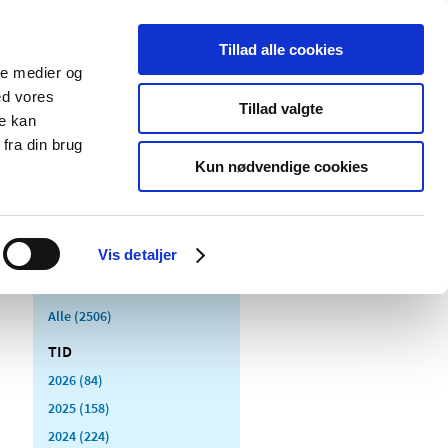
Tillad alle cookies
ale medier og
Udgivelser
Cookies
ed vores
Tillad valgte
re kan
dicinsk
Særlige
fra din brug
styr
produktområder
Kun nødvendige cookies
Vis detaljer
Alle (2506)
TID
2026 (84)
2025 (158)
2024 (224)