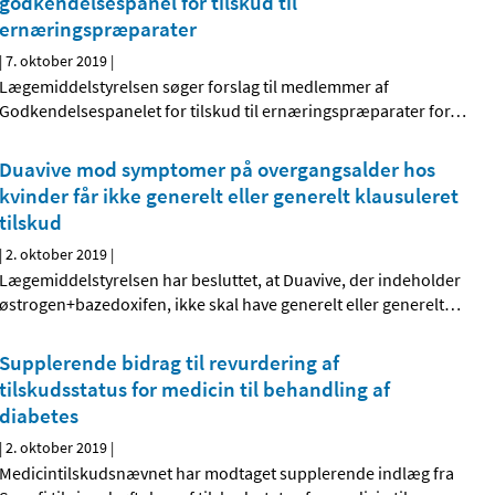
godkendelsespanel for tilskud til
ernæringspræparater
|
7. oktober 2019
|
Lægemiddelstyrelsen søger forslag til medlemmer af
Godkendelsespanelet for tilskud til ernæringspræparater for
…
Duavive mod symptomer på overgangsalder hos
kvinder får ikke generelt eller generelt klausuleret
tilskud
|
2. oktober 2019
|
Lægemiddelstyrelsen har besluttet, at Duavive, der indeholder
østrogen+bazedoxifen, ikke skal have generelt eller generelt
…
Supplerende bidrag til revurdering af
tilskudsstatus for medicin til behandling af
diabetes
|
2. oktober 2019
|
Medicintilskudsnævnet har modtaget supplerende indlæg fra