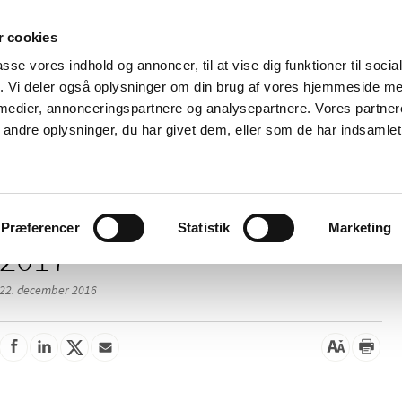
 cookies
passe vores indhold og annoncer, til at vise dig funktioner til soci
Nyheder
Om os
Kontakt
fik. Vi deler også oplysninger om din brug af vores hjemmeside m
 medier, annonceringspartnere og analysepartnere. Vores partne
 og
Tilskud og
Apoteker og salg af
Me
ndre oplysninger, du har givet dem, eller som de har indsamlet 
rmation
priser
medicin
ud
Præferencer
Statistik
Marketing
2017
22. december 2016