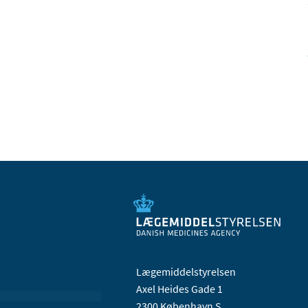
Lægemiddelstyrelsen
Axel Heides Gade 1
2300 København S