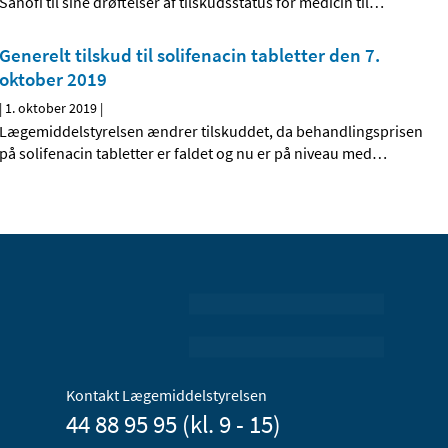
Sanofi til sine drøftelser af tilskudsstatus for medicin til
…
Generelt tilskud til solifenacin tabletter den 7.
oktober 2019
|
1. oktober 2019
|
Lægemiddelstyrelsen ændrer tilskuddet, da behandlingsprisen
på solifenacin tabletter er faldet og nu er på niveau med
…
Kontakt Lægemiddelstyrelsen
44 88 95 95 (kl. 9 - 15)