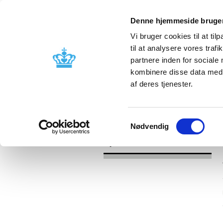
Denne hjemmeside bruger
Vi bruger cookies til at til
til at analysere vores tra
partnere inden for sociale
Godkendelse og
Bivirkninger
kombinere disse data med a
kontrol
produktinfo
af deres tjenester.
/
Nyheder
2017
Samtykkevalg
Nødvendig
Nyheder