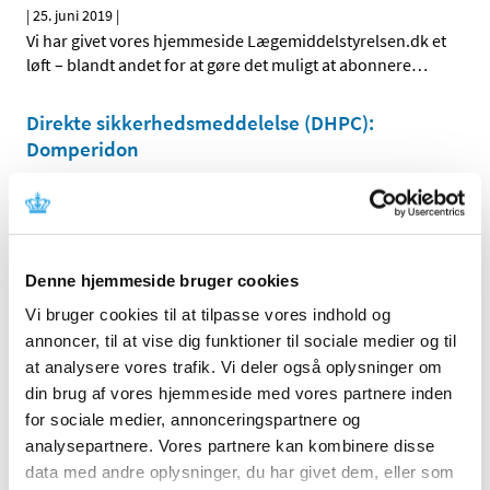
|
25. juni 2019
|
Vi har givet vores hjemmeside Lægemiddelstyrelsen.dk et
løft – blandt andet for at gøre det muligt at abonnere
…
Direkte sikkerhedsmeddelelse (DHPC):
Domperidon
|
21. juni 2019
|
Domperidon (Motilium® og Domperidon “Alternova”):
Fjernelse af doseringsoplysninger for pædiatriske
…
Denne hjemmeside bruger cookies
Flutiform K-haler får generelt klausuleret
tilskud
Vi bruger cookies til at tilpasse vores indhold og
annoncer, til at vise dig funktioner til sociale medier og til
|
7. juni 2019
|
at analysere vores trafik. Vi deler også oplysninger om
Flutiform K-haler, inhalationsspray (suspension med
din brug af vores hjemmeside med vores partnere inden
indhold af fluticason og formoterol i styrkerne 50+5
…
for sociale medier, annonceringspartnere og
analysepartnere. Vores partnere kan kombinere disse
To bidrag til revurdering af tilskudsstatus for
data med andre oplysninger, du har givet dem, eller som
medicin mod knogleskørhed