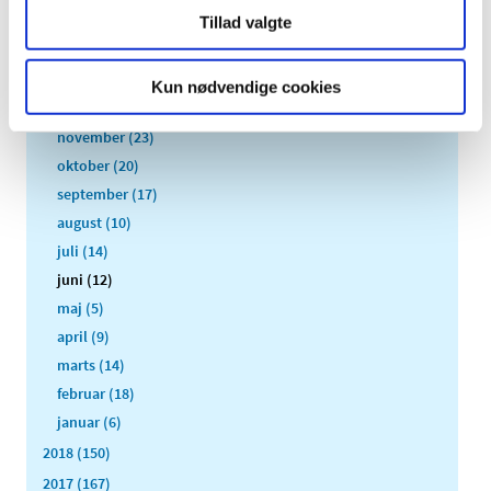
2021 (516)
Tillad valgte
2020 (263)
2019 (159)
Kun nødvendige cookies
december (11)
november (23)
oktober (20)
september (17)
august (10)
juli (14)
juni (12)
maj (5)
april (9)
marts (14)
februar (18)
januar (6)
2018 (150)
2017 (167)