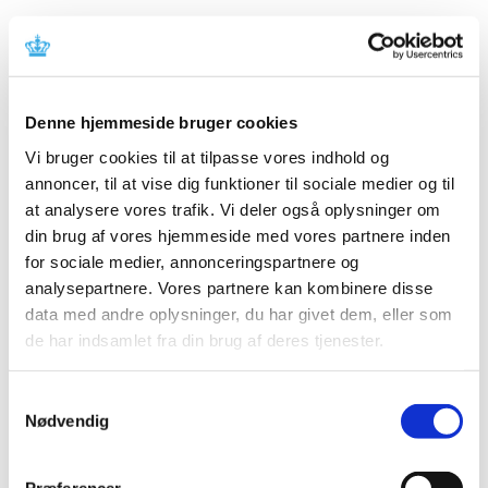
Ledig bevilling til Thisted Løve Apotek
|
12. maj 2022
|
Bevillingen til at drive Thisted Løve Apotek er ledig pr. 1.
april 2023. Bevillingen er opslået ledig efter Lov om
…
Denne hjemmeside bruger cookies
Vi bruger cookies til at tilpasse vores indhold og
Ledig bevilling til Kongelig Hof Apotek
annoncer, til at vise dig funktioner til sociale medier og til
at analysere vores trafik. Vi deler også oplysninger om
|
12. maj 2022
|
Bevillingen til at drive Kongelig Hof Apotek er ledig pr. 1.
din brug af vores hjemmeside med vores partnere inden
november 2022. Bevillingen er opslået ledig efter Lov
…
for sociale medier, annonceringspartnere og
analysepartnere. Vores partnere kan kombinere disse
Rucaparib (Rubraca®▼): interim-data fra
data med andre oplysninger, du har givet dem, eller som
studie CO-338-043 (ARIEL4) viser et fald i den
de har indsamlet fra din brug af deres tjenester.
samlede overlevelse i forhold til
standardbehandling
Samtykkevalg
Nødvendig
|
10. maj 2022
|
Der er observeret en negativ effekt i forhold til samlet
overlevelse (OS) for rucaparib sammenlignet med den
…