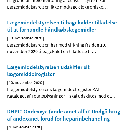
På grund af implementering af et nyt IT-system kan
Lægemiddelstyrelsen ikke modtage elektroniske
…
Lægemiddelstyrelsen tilbagekalder tilladelse
til at forhandle håndkøbslægemidler
|
10. november 2020
|
Lægemiddelstyrelsen har med virkning fra den 10.
november 2020 tilbagekaldt en tilladelse til
…
Lægemiddelstyrelsen udskifter sit
lægemiddelregister
|
10. november 2020
|
Lægemiddelstyrelsens lægemiddelregister KAT –
Kataloget af Totaloplysninger – skal udskiftes med et
…
DHPC: Ondexxya (andexanet alfa): Undgå brug
af andexanet forud for heparinbehandling
|
4. november 2020
|