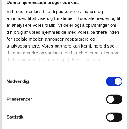
lægemiddelinduceret leverskade (DILI)
Denne hjemmeside bruger cookies
|
2. november 2020
|
Vi bruger cookies til at tilpasse vores indhold og
Der er for nyligt indberettet svære, inklusive fatale,
annoncer, til at vise dig funktioner til sociale medier og til
tilfælde af lægemiddelinduceret leverskade (DILI) ved
…
at analysere vores trafik. Vi deler også oplysninger om
din brug af vores hjemmeside med vores partnere inden
Systemiske og inhalerede fluoroquinoloner:
for sociale medier, annonceringspartnere og
risiko for hjerteklapinsufficiens
analysepartnere. Vores partnere kan kombinere disse
data med andre oplysninger, du har givet dem, eller som
|
2. november 2020
|
de har indsamlet fra din brug af deres tjenester.
Indehavere af markedsføringstilladelserne for
fluoroquinolon-antibiotika vil gerne efter aftale med
…
Samtykkevalg
Nødvendig
Global kampagne sætter endnu en gang fokus
på bivirkninger og vigtigheden i at indberette
formodede bivirkninger
Præferencer
|
2. november 2020
|
En international kampagne med særligt fokus på
Statistik
indberetning af bivirkninger er netop skudt i gang. For
…