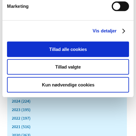
Danskernes forbrug af opioider er faldende
Marketing
|
2. november 2020
|
Den samlede mængde solgte opioider er faldet med godt
20 procent over de seneste fire år. Samtidig bruger
…
Vis detaljer
Forrige
1
2
Tillad alle cookies
Alle (2506)
Tillad valgte
TID
2026 (84)
Kun nødvendige cookies
2025 (158)
2024 (224)
2023 (195)
2022 (197)
2021 (516)
2020 (263)