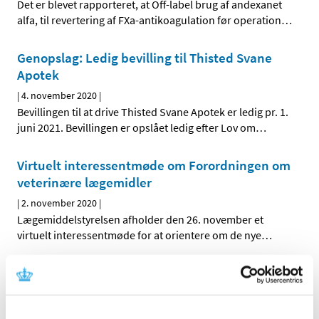
Det er blevet rapporteret, at Off-label brug af andexanet
alfa, til revertering af FXa-antikoagulation før operation
…
Genopslag: Ledig bevilling til Thisted Svane
Apotek
|
4. november 2020
|
Bevillingen til at drive Thisted Svane Apotek er ledig pr. 1.
juni 2021. Bevillingen er opslået ledig efter Lov om
…
Virtuelt interessentmøde om Forordningen om
veterinære lægemidler
|
2. november 2020
|
Lægemiddelstyrelsen afholder den 26. november et
virtuelt interessentmøde for at orientere om de nye
…
Esbriet (pirfenidon): Vigtig opdatering af
sikkerhedsinformationen og nye anbefalinger
vedrørende forebyggelse af