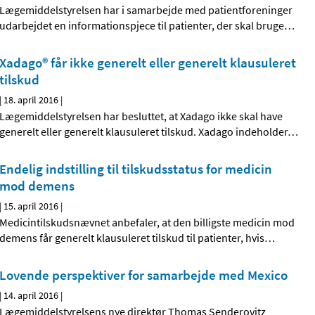
Lægemiddelstyrelsen har i samarbejde med patientforeninger
udarbejdet en informationspjece til patienter, der skal bruge
…
Xadago® får ikke generelt eller generelt klausuleret
tilskud
|
18. april 2016
|
Lægemiddelstyrelsen har besluttet, at Xadago ikke skal have
generelt eller generelt klausuleret tilskud. Xadago indeholder
…
Endelig indstilling til tilskudsstatus for medicin
mod demens
|
15. april 2016
|
Medicintilskudsnævnet anbefaler, at den billigste medicin mod
demens får generelt klausuleret tilskud til patienter, hvis
…
Lovende perspektiver for samarbejde med Mexico
|
14. april 2016
|
Lægemiddelstyrelsens nye direktør Thomas Senderovitz