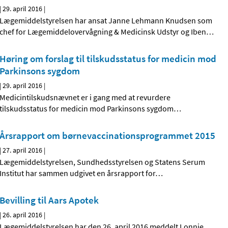
|
29. april 2016
|
Lægemiddelstyrelsen har ansat Janne Lehmann Knudsen som
chef for Lægemiddelovervågning & Medicinsk Udstyr og Iben
…
Høring om forslag til tilskudsstatus for medicin mod
Parkinsons sygdom
|
29. april 2016
|
Medicintilskudsnævnet er i gang med at revurdere
tilskudsstatus for medicin mod Parkinsons sygdom
…
Årsrapport om børnevaccinations­programmet 2015
|
27. april 2016
|
Lægemiddelstyrelsen, Sundhedsstyrelsen og Statens Serum
Institut har sammen udgivet en årsrapport for
…
Bevilling til Aars Apotek
|
26. april 2016
|
Lægemiddelstyrelsen har den 26. april 2016 meddelt Lonnie