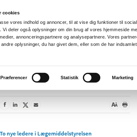
 cookies
passe vores indhold og annoncer, til at vise dig funktioner til soci
Nyheder
Om os
Kontakt
fik. Vi deler også oplysninger om din brug af vores hjemmeside m
 medier, annonceringspartnere og analysepartnere. Vores partne
 og
Tilskud og
Apoteker og salg af
Me
ndre oplysninger, du har givet dem, eller som de har indsamlet 
rmation
priser
medicin
ud
Præferencer
Statistik
Marketing
26. november 2021
To nye ledere i Lægemiddelstyrelsen