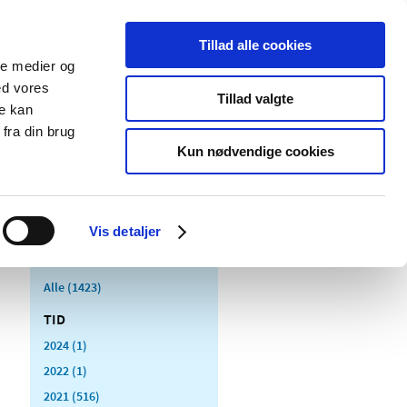
Tillad alle cookies
ale medier og
Udgivelser
Cookies
ed vores
Tillad valgte
re kan
dicinsk
Særlige
fra din brug
styr
produktområder
Kun nødvendige cookies
Vis detaljer
Alle (1423)
TID
2024 (1)
2022 (1)
2021 (516)