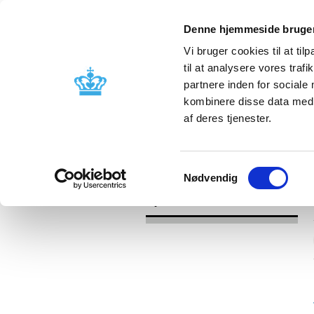
Denne hjemmeside bruger
Vi bruger cookies til at til
til at analysere vores tra
partnere inden for sociale
Godkendelse og
Bivirkninger
kombinere disse data med a
kontrol
produktinfo
af deres tjenester.
/
Nyheder
2021
Samtykkevalg
Nødvendig
Nyheder