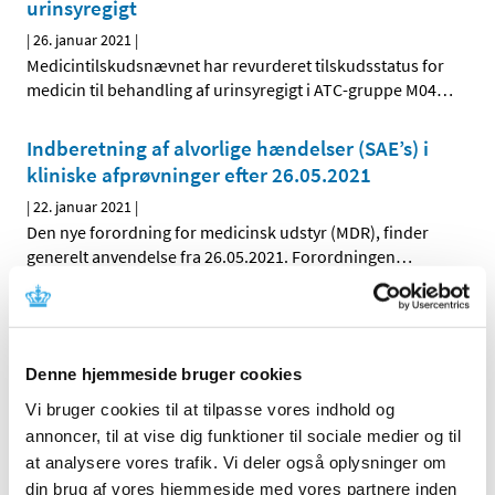
urinsyregigt
|
26. januar 2021
|
Medicintilskudsnævnet har revurderet tilskudsstatus for
medicin til behandling af urinsyregigt i ATC-gruppe M04
…
Indberetning af alvorlige hændelser (SAE’s) i
kliniske afprøvninger efter 26.05.2021
|
22. januar 2021
|
Den nye forordning for medicinsk udstyr (MDR), finder
generelt anvendelse fra 26.05.2021. Forordningen
…
Lægemiddelstyrelsens hovednummer virker
igen
|
22. januar 2021
|
Denne hjemmeside bruger cookies
Vi har desværre haft et længerevarende teknisk problem
Vi bruger cookies til at tilpasse vores indhold og
med Lægemiddelstyrelsens hovednummer siden
…
annoncer, til at vise dig funktioner til sociale medier og til
at analysere vores trafik. Vi deler også oplysninger om
Tekniske problemer med vores telefoner
din brug af vores hjemmeside med vores partnere inden