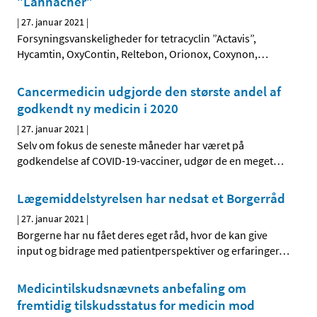
”Lannacher”
|
27. januar 2021
|
Forsyningsvanskeligheder for tetracyclin ”Actavis”,
Hycamtin, OxyContin, Reltebon, Orionox, Coxynon,
…
Cancermedicin udgjorde den største andel af
godkendt ny medicin i 2020
|
27. januar 2021
|
Selv om fokus de seneste måneder har været på
godkendelse af COVID-19-vacciner, udgør de en meget
…
Lægemiddelstyrelsen har nedsat et Borgerråd
|
27. januar 2021
|
Borgerne har nu fået deres eget råd, hvor de kan give
input og bidrage med patientperspektiver og erfaringer
…
Medicintilskudsnævnets anbefaling om
fremtidig tilskudsstatus for medicin mod