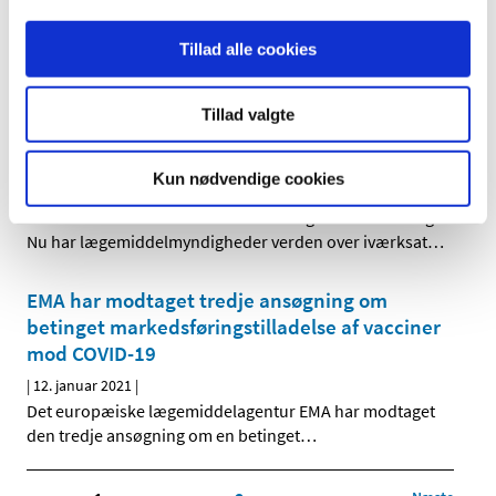
|
18. januar 2021
|
Over 100.000 danskere er vaccineret med
Tillad alle cookies
BioNTech/Pfizers vaccine Comirnaty. 117
…
Tillad valgte
COVID-19-vaccinerne: Verdens største
lægemiddelovervågnings-indsats er i gang
Kun nødvendige cookies
|
18. januar 2021
|
De første COVID-19-vacciner er blevet godkendt til brug.
Nu har lægemiddelmyndigheder verden over iværksat
…
EMA har modtaget tredje ansøgning om
betinget markedsføringstilladelse af vacciner
mod COVID-19
|
12. januar 2021
|
Det europæiske lægemiddelagentur EMA har modtaget
den tredje ansøgning om en betinget
…