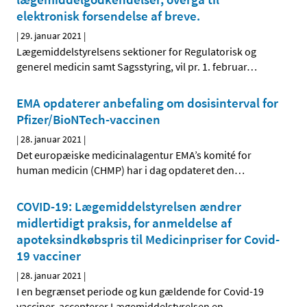
elektronisk forsendelse af breve.
|
29. januar 2021
|
Lægemiddelstyrelsens sektioner for Regulatorisk og
generel medicin samt Sagsstyring, vil pr. 1. februar
…
EMA opdaterer anbefaling om dosisinterval for
Pfizer/BioNTech-vaccinen
|
28. januar 2021
|
Det europæiske medicinalagentur EMA’s komité for
human medicin (CHMP) har i dag opdateret den
…
COVID-19: Lægemiddelstyrelsen ændrer
midlertidigt praksis, for anmeldelse af
apoteksindkøbspris til Medicinpriser for Covid-
19 vacciner
|
28. januar 2021
|
I en begrænset periode og kun gældende for Covid-19
vacciner, accepterer Lægemiddelstyrelsen en
…