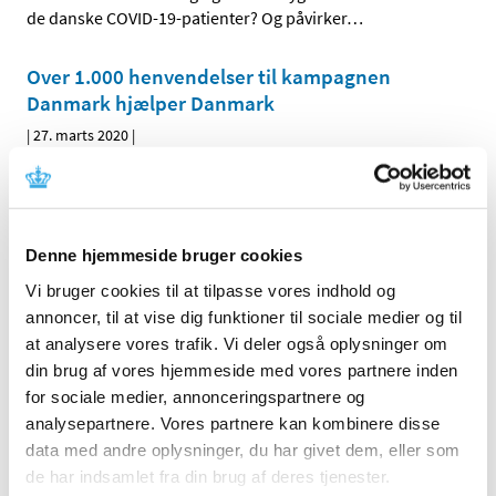
de danske COVID-19-patienter? Og påvirker
…
Over 1.000 henvendelser til kampagnen
Danmark hjælper Danmark
|
27. marts 2020
|
Lægemiddelstyrelsen lancerede i weekenden kampagnen
Danmark hjælper Danmark, hvor virksomheder og
…
Præcisering til apoteker og læger i forbindelse
Denne hjemmeside bruger cookies
med ændring af udleveringsbestemmelsen for
Vi bruger cookies til at tilpasse vores indhold og
hydroxychloroquin
annoncer, til at vise dig funktioner til sociale medier og til
|
26. marts 2020
|
at analysere vores trafik. Vi deler også oplysninger om
Lægemiddelstyrelsens har med virkning fra den 22. marts
din brug af vores hjemmeside med vores partnere inden
2020 ændret udleveringsbestemmelsen for alle
…
for sociale medier, annonceringspartnere og
analysepartnere. Vores partnere kan kombinere disse
Henvendelser til Lægemiddelstyrelsen om
data med andre oplysninger, du har givet dem, eller som
lægemidler
de har indsamlet fra din brug af deres tjenester.