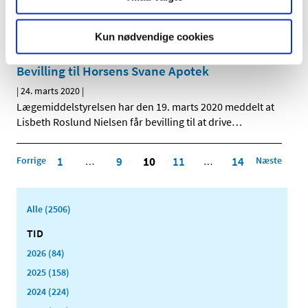
|
24. marts 2020
|
På grund af forsyningsproblemer med paracetamol til
børn skrider Lægemiddelstyrelsen nu ind for at sikre,
…
Kun nødvendige cookies
Bevilling til Horsens Svane Apotek
|
24. marts 2020
|
Lægemiddelstyrelsen har den 19. marts 2020 meddelt at
Lisbeth Roslund Nielsen får bevilling til at drive
…
Forrige
1
9
10
11
14
Næste
…
…
Alle (2506)
TID
2026 (84)
2025 (158)
2024 (224)