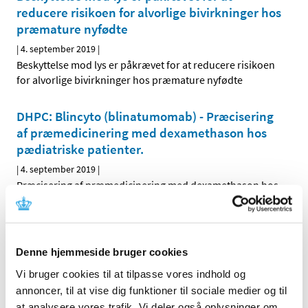
reducere risikoen for alvorlige bivirkninger hos
præmature nyfødte
|
4. september 2019
|
Beskyttelse mod lys er påkrævet for at reducere risikoen
for alvorlige bivirkninger hos præmature nyfødte
DHPC: Blincyto (blinatumomab) - Præcisering
af præmedicinering med dexamethason hos
pædiatriske patienter.
|
4. september 2019
|
Præcisering af præmedicinering med dexamethason hos
pædiatriske patienter.
DHPC: Fingolimod (Gilenya)
Denne hjemmeside bruger cookies
|
4. september 2019
|
Ny kontraindikation til gravide og fertile kvinder, der ikke
Vi bruger cookies til at tilpasse vores indhold og
anvender effektiv kontraception.
annoncer, til at vise dig funktioner til sociale medier og til
at analysere vores trafik. Vi deler også oplysninger om