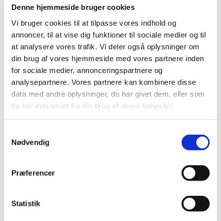
|
19. september 2013
|
Denne hjemmeside bruger cookies
Vi har truffet afgørelse i ansøgning om generelt tilskud til
Vi bruger cookies til at tilpasse vores indhold og
Vipidia. Lægemidlet får generelt tilskud.
annoncer, til at vise dig funktioner til sociale medier og til
at analysere vores trafik. Vi deler også oplysninger om
Afgørelse om generelt tilskud til Selincro
din brug af vores hjemmeside med vores partnere inden
|
16. september 2013
|
for sociale medier, annonceringspartnere og
Vi har truffet afgørelse i ansøgning om generelt tilskud til
analysepartnere. Vores partnere kan kombinere disse
Selincro. Lægemidlet får ikke generelt tilskud.
data med andre oplysninger, du har givet dem, eller som
de har indsamlet fra din brug af deres tjenester.
Høringssvar på Medicintilskuds­nævnets
forslag til fremtidig tilskudsstatus for
Samtykkevalg
lægemidler mod epilepsi
Nødvendig
|
29. august 2013
|
Medicintilskudsnævnets forslag til fremtidig
tilskudsstatus for lægemidler mod epilepsi
…
Præferencer
Afgørelse om generelt tilskud til Ganfort
Statistik
enkeltdosis­­beholder