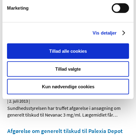
|
28. august 2013
|
Marketing
Vi har truffet afgørelse i ansøgning om generelt tilskud til
Ganfort enkeltdosisbeholder. Lægemidlet får generelt
…
Voluntary Harmonisation Procedure (VHP),
Vis detaljer
koordineret procedure for vurdering før
ansøgning om tilladelse til et klinisk forsøg
Tillad alle cookies
|
9. juli 2013
|
Voluntary Harmonisation Procedure (frivillig
harmoniseret procedure) er en procedure, hvor det er
…
Tillad valgte
Afgørelse om generelt tilskud til Nevanac 3
Kun nødvendige cookies
mg/ml
|
2. juli 2013
|
Sundhedsstyrelsen har truffet afgørelse i ansøgning om
generelt tilskud til Nevanac 3 mg/ml. Lægemidlet får
…
Afgørelse om generelt tilskud til Palexia Depot