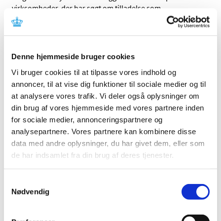
virksomheder, der har søgt om tilladelse som
…
Suspendering af Europharma DK ApS'
tilladelser til fremstilling og distribution af
lægemidler
Denne hjemmeside bruger cookies
Vi bruger cookies til at tilpasse vores indhold og
|
8. november 2017
|
Lægemiddelstyrelsen har tirsdag den 7. november 2017
annoncer, til at vise dig funktioner til sociale medier og til
suspenderet Europharma DK ApS’ tilladelser med
…
at analysere vores trafik. Vi deler også oplysninger om
din brug af vores hjemmeside med vores partnere inden
Ny Enhedschef til Enheden for
for sociale medier, annonceringspartnere og
Lægemiddelsikkerhed og Medicinsk Udstyr
analysepartnere. Vores partnere kan kombinere disse
data med andre oplysninger, du har givet dem, eller som
|
3. november 2017
|
de har indsamlet fra din brug af deres tjenester.
Jens Piero Quartarolo er ansat som ny enhedchef og
kommer til at indgå i Lægemiddelstyrelsens
…
Samtykkevalg
Nødvendig
Det er igen muligt at ansøge om tilladelse til
parallelimport via DKMAnet