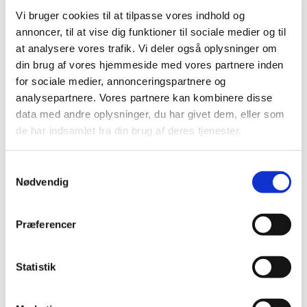
Bevilling til at drive Egtved Apotek
Vi bruger cookies til at tilpasse vores indhold og
annoncer, til at vise dig funktioner til sociale medier og til
|
7. februar 2019
|
at analysere vores trafik. Vi deler også oplysninger om
Lægemiddelstyrelsen har den 30. januar 2019 meddelt
Peter Aarenstrup Merrild bevilling til at drive Egtved
…
din brug af vores hjemmeside med vores partnere inden
for sociale medier, annonceringspartnere og
analysepartnere. Vores partnere kan kombinere disse
Bevilling til at drive Vejen Apotek
data med andre oplysninger, du har givet dem, eller som
|
7. februar 2019
|
de har indsamlet fra din brug af deres tjenester.
Lægemiddelstyrelsen har den 30. januar 2019 meddelt
Peter Aarenstrup Merrild bevilling til at drive Vejen Apote
Samtykkevalg
Nødvendig
Ny rapport: Evaluering af tilknytningsreformen
|
6. februar 2019
|
Rammerne for samarbejde mellem sundhedspersoner og
Præferencer
virksomheder er netop blevet evalueret. Konklusionen
…
Statistik
EMA igangsætter undersøgelse af visse typer
blodfortyndende medicin