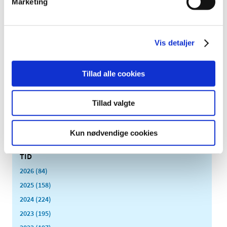
Marketing
|
6. februar 2019
|
Det Europæiske Lægemiddelagentur EMA har netop
besluttet at undersøge risikoen for større blødninger
…
Vis detaljer
Blodtryksmedicin med valsartan tilbagekaldes
- opdateret
Tillad alle cookies
|
1. februar 2019
|
Der er fundet potentielt sundhedsskadelige urenheder i
flere varianter af medicin med det aktive stof valsartan.
…
Tillad valgte
Kun nødvendige cookies
Alle (2506)
TID
2026 (84)
2025 (158)
2024 (224)
2023 (195)