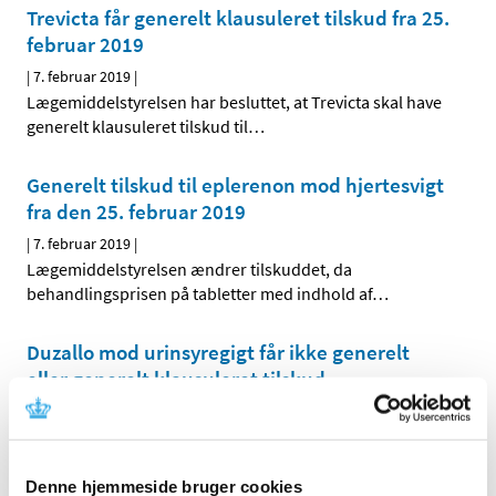
Trevicta får generelt klausuleret tilskud fra 25.
februar 2019
|
7. februar 2019
|
Lægemiddelstyrelsen har besluttet, at Trevicta skal have
generelt klausuleret tilskud til
…
Generelt tilskud til eplerenon mod hjertesvigt
fra den 25. februar 2019
|
7. februar 2019
|
Lægemiddelstyrelsen ændrer tilskuddet, da
behandlingsprisen på tabletter med indhold af
…
Duzallo mod urinsyregigt får ikke generelt
eller generelt klausuleret tilskud
|
7. februar 2019
|
Lægemiddelstyrelsen har besluttet, at Duzallo, der
indeholder en kombination af lesinurad og allopurinol,
…
Denne hjemmeside bruger cookies