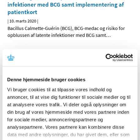
infektioner med BCG samt implementering af
patientkort
|
10. marts 2020
|
Bacillus Calmette-Guérin (BCG), BCG-medac og risiko for
opblussen af latente infektioner med BCG samt
…
Alle sejl sat til for at mindske forstyrrelser i
forsyningen af medicin og medicinsk udstyr
|
9. marts 2020
|
Myndigheder og virksomheder i ind- og udland
Denne hjemmeside bruger cookies
samarbejder intensivt på at mindske potentielle
…
Vi bruger cookies til at tilpasse vores indhold og
annoncer, til at vise dig funktioner til sociale medier og til
DHPC: Leveringsvanskeligheder på
at analysere vores trafik. Vi deler også oplysninger om
Kaliumklorid ”PS” oral opløsning, 75 mg/ml
din brug af vores hjemmeside med vores partnere inden
|
9. marts 2020
|
for sociale medier, annonceringspartnere og
Vi beklager at måtte meddele jer, at vi desværre vil have
analysepartnere. Vores partnere kan kombinere disse
leveringsproblemer med lægemidlet Kaliumklorid ”PS”
…
data med andre oplysninger, du har givet dem, eller som