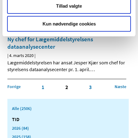
Bevilling til København Kongelig Hof Apotek
Tillad valgte
|
4. marts 2020
|
Lægemiddelstyrelsen har den 24. februar 2020 meddelt
at Sam Medhat Salah får bevilling til at drive
…
Kun nødvendige cookies
Ny chef for Lægemiddelstyrelsens
dataanalysecenter
|
4. marts 2020
|
Lægemiddelstyrelsen har ansat Jesper Kjær som chef for
styrelsens dataanalysecenter pr. 1. april.
…
Forrige
1
2
3
Næste
Alle (2506)
TID
2026 (84)
2025 (158)