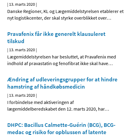
|
13. marts 2020
|
Danske Regioner, KL og Lægemiddelstyrelsen etablerer et
nyt logistikcenter, der skal styrke overblikket over
…
Pravafenix får ikke generelt klausuleret
tilskud
|
13. marts 2020
|
Lægemiddelstyrelsen har besluttet, at Pravafenix med
indhold af pravastatin og fenofibrat ikke skal have
…
Ændring af udleveringsgrupper for at hindre
hamstring af håndkøbsmedicin
|
13. marts 2020
|
I forbindelse med aktiveringen af
lægemiddelberedskabet den 12. marts 2020, har
…
DHPC: Bacillus Calmette-Guérin (BCG), BCG-
medac og risiko for opblussen af latente