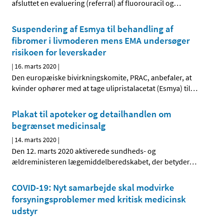
afsluttet en evaluering (referral) af fluorouracil og
…
Suspendering af Esmya til behandling af
fibromer i livmoderen mens EMA undersøger
risikoen for leverskader
|
16. marts 2020
|
Den europæiske bivirkningskomite, PRAC, anbefaler, at
kvinder ophører med at tage ulipristalacetat (Esmya) til
…
Plakat til apoteker og detailhandlen om
begrænset medicinsalg
|
14. marts 2020
|
Den 12. marts 2020 aktiverede sundheds- og
ældreministeren lægemiddelberedskabet, der betyder
…
COVID-19: Nyt samarbejde skal modvirke
forsyningsproblemer med kritisk medicinsk
udstyr