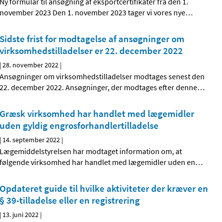
Ny formular til ansøgning af eksportcertifikater fra den 1.
november 2023 Den 1. november 2023 tager vi vores nye
…
Sidste frist for modtagelse af ansøgninger om
virksomhedstilladelser er 22. december 2022
|
28. november 2022
|
Ansøgninger om virksomhedstilladelser modtages senest den
22. december 2022. Ansøgninger, der modtages efter denne
…
Græsk virksomhed har handlet med lægemidler
uden gyldig engrosforhandlertilladelse
|
14. september 2022
|
Lægemiddelstyrelsen har modtaget information om, at
følgende virksomhed har handlet med lægemidler uden en
…
Opdateret guide til hvilke aktiviteter der kræver en
§ 39-tilladelse eller en registrering
|
13. juni 2022
|