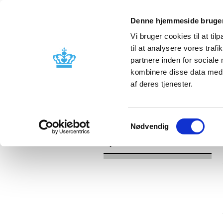
Denne hjemmeside bruger
Vi bruger cookies til at til
til at analysere vores tra
partnere inden for sociale
Godkendelse og
Bivirkninger
kombinere disse data med a
kontrol
produktinfo
af deres tjenester.
/
/
Nyheder
Kategori
Nyheder om 
Samtykkevalg
Nødvendig
Nyheder