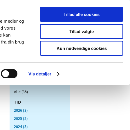
Tillad alle cookies
ale medier og
Udgivelser
Cookies
ed vores
Tillad valgte
re kan
dicinsk
Særlige
fra din brug
styr
produktområder
Kun nødvendige cookies
Vis detaljer
Alle (38)
TID
2026 (3)
2025 (2)
2024 (3)