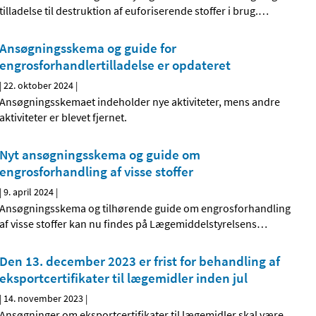
tilladelse til destruktion af euforiserende stoffer i brug.
…
Ansøgningsskema og guide for
engrosforhandlertilladelse er opdateret
|
22. oktober 2024
|
Ansøgningsskemaet indeholder nye aktiviteter, mens andre
aktiviteter er blevet fjernet.
Nyt ansøgningsskema og guide om
engrosforhandling af visse stoffer
|
9. april 2024
|
Ansøgningsskema og tilhørende guide om engrosforhandling
af visse stoffer kan nu findes på Lægemiddelstyrelsens
…
Den 13. december 2023 er frist for behandling af
eksportcertifikater til lægemidler inden jul
|
14. november 2023
|
Ansøgninger om eksportcertifikater til lægemidler skal være