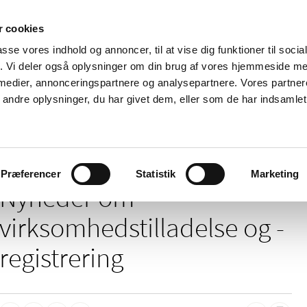
 cookies
passe vores indhold og annoncer, til at vise dig funktioner til soci
Nyheder
Om os
Kontakt
fik. Vi deler også oplysninger om din brug af vores hjemmeside m
 medier, annonceringspartnere og analysepartnere. Vores partne
 og
Tilskud og
Apoteker og salg af
Me
ndre oplysninger, du har givet dem, eller som de har indsamlet 
rmation
priser
medicin
ud
/
Godkendelse og kontrol
Virksomhedstilladelse og -registrering
Præferencer
Statistik
Marketing
Nyheder om
virksomhedstilladelse og -
registrering