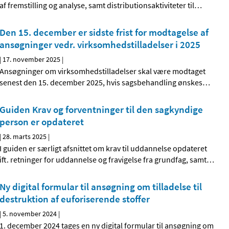
af fremstilling og analyse, samt distributionsaktiviteter til
…
Den 15. december er sidste frist for modtagelse af
ansøgninger vedr. virksomhedstilladelser i 2025
|
17. november 2025
|
Ansøgninger om virksomhedstilladelser skal være modtaget
senest den 15. december 2025, hvis sagsbehandling ønskes
…
Guiden Krav og forventninger til den sagkyndige
person er opdateret
|
28. marts 2025
|
I guiden er særligt afsnittet om krav til uddannelse opdateret
ift. retninger for uddannelse og fravigelse fra grundfag, samt
…
Ny digital formular til ansøgning om tilladelse til
destruktion af euforiserende stoffer
|
5. november 2024
|
1. december 2024 tages en ny digital formular til ansøgning om