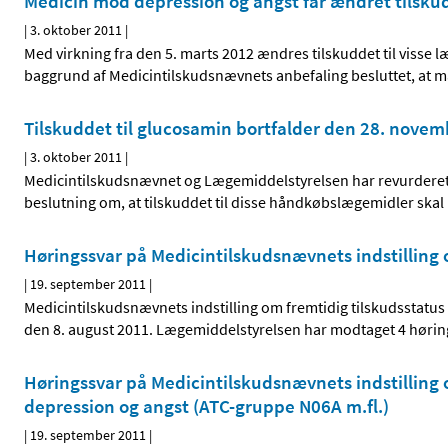
Medicin mod depression og angst får ændret tilskud
|
3. oktober 2011
|
Med virkning fra den 5. marts 2012 ændres tilskuddet til viss
baggrund af Medicintilskudsnævnets anbefaling besluttet, at 
Tilskuddet til glucosamin bortfalder den 28. nove
|
3. oktober 2011
|
Medicintilskudsnævnet og Lægemiddelstyrelsen har revurderet t
beslutning om, at tilskuddet til disse håndkøbslægemidler skal
Høringssvar på Medicintilskudsnævnets indstilling
|
19. september 2011
|
Medicintilskudsnævnets indstilling om fremtidig tilskudsstatus
den 8. august 2011. Lægemiddelstyrelsen har modtaget 4 hørin
Høringssvar på Medicintilskudsnævnets indstilling o
depression og angst (ATC-gruppe N06A m.fl.)
|
19. september 2011
|