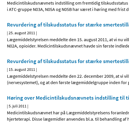
Medicintilskudsnævnets indstilling om fremtidig tilskudsstatus
i ATC-gruppe N03A, N05A og N05B har været i høring med frist 
Revurdering af tilskudsstatus for stærke smertesti
|
25. august 2011
|
Lægemiddelstyrelsen meddelte den 15. august 2011, at vi nu vil
N02A, opioider. Medicintilskudsnævnet havde sin første indled
Revurdering af tilskudsstatus for stærke smertestil
|
15. august 2011
|
Lægemiddelstyrelsen meddelte den 22. december 2009, at vi vil
(nervesystemet), og at den første lægemiddelgruppe inden for 
Høring over Medicintilskudsnævnets indstilling til 
|
5. juli 2011
|
Medicintilskudsnævnet har på Lægemiddelstyrelsens foranledni
hjerteterapi. Disse lægemidler anvendes bl.a. til behandling af 