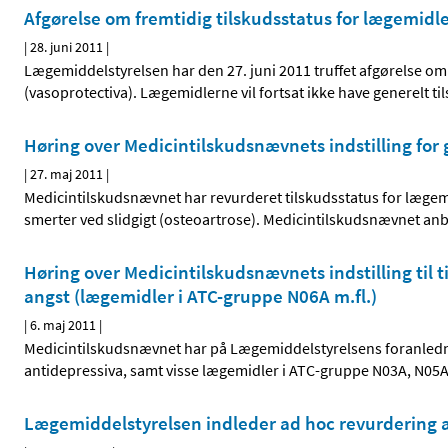
Afgørelse om fremtidig tilskudsstatus for lægemidl
|
28. juni 2011
|
Lægemiddelstyrelsen har den 27. juni 2011 truffet afgørelse om
(vasoprotectiva). Lægemidlerne vil fortsat ikke have generelt ti
Høring over Medicintilskudsnævnets indstilling for
|
27. maj 2011
|
Medicintilskudsnævnet har revurderet tilskudsstatus for lægemi
smerter ved slidgigt (osteoartrose). Medicintilskudsnævnet anbef
Høring over Medicintilskudsnævnets indstilling til t
angst (lægemidler i ATC-gruppe N06A m.fl.)
|
6. maj 2011
|
Medicintilskudsnævnet har på Lægemiddelstyrelsens foranledni
antidepressiva, samt visse lægemidler i ATC-gruppe N03A, N05
Lægemiddelstyrelsen indleder ad hoc revurdering a