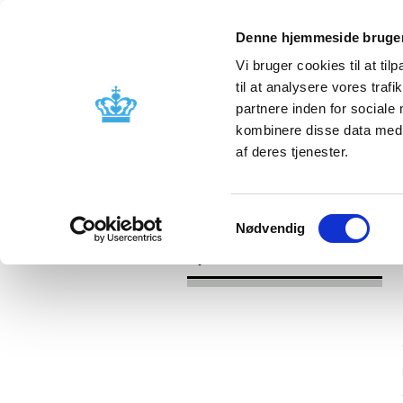
Denne hjemmeside bruger
Vi bruger cookies til at til
til at analysere vores tra
partnere inden for sociale
Godkendelse og
Bivirkninger
kombinere disse data med a
kontrol
produktinfo
af deres tjenester.
/
/
Nyheder
Kategori
Nyheder om 
Samtykkevalg
Nødvendig
Nyheder