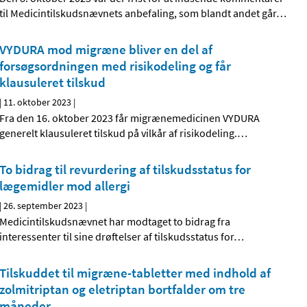
til Medicintilskudsnævnets anbefaling, som blandt andet går
…
VYDURA mod migræne bliver en del af
forsøgsordningen med risikodeling og får
klausuleret tilskud
|
11. oktober 2023
|
Fra den 16. oktober 2023 får migrænemedicinen VYDURA
generelt klausuleret tilskud på vilkår af risikodeling.
…
To bidrag til revurdering af tilskudsstatus for
lægemidler mod allergi
|
26. september 2023
|
Medicintilskudsnævnet har modtaget to bidrag fra
interessenter til sine drøftelser af tilskudsstatus for
…
Tilskuddet til migræne-tabletter med indhold af
zolmitriptan og eletriptan bortfalder om tre
måneder