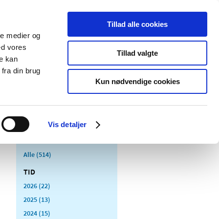
Tillad alle cookies
ale medier og
Udgivelser
Cookies
ed vores
Tillad valgte
re kan
dicinsk
Særlige
fra din brug
styr
produktområder
Kun nødvendige cookies
Vis detaljer
Alle (514)
TID
2026 (22)
2025 (13)
2024 (15)