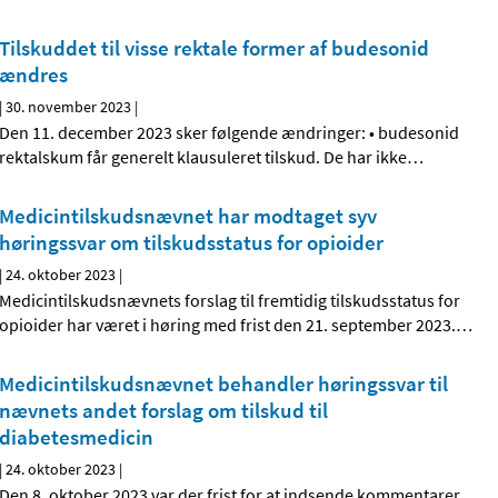
Tilskuddet til visse rektale former af budesonid
ændres
|
30. november 2023
|
Den 11. december 2023 sker følgende ændringer: • budesonid
rektalskum får generelt klausuleret tilskud. De har ikke
…
Medicintilskudsnævnet har modtaget syv
høringssvar om tilskudsstatus for opioider
|
24. oktober 2023
|
Medicintilskudsnævnets forslag til fremtidig tilskudsstatus for
opioider har været i høring med frist den 21. september 2023.
…
Medicintilskudsnævnet behandler høringssvar til
nævnets andet forslag om tilskud til
diabetesmedicin
|
24. oktober 2023
|
Den 8. oktober 2023 var der frist for at indsende kommentarer