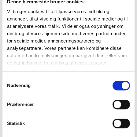
Denne hjemmeside bruger cookies
Vi bruger cookies til at tilpasse vores indhold og
Ledig bevilling til Skagen Apotek
annoncer, til at vise dig funktioner til sociale medier og til
|
11. juni 2025
|
at analysere vores trafik. Vi deler også oplysninger om
Bevillingen til at drive Skagen Apotek er ledig pr. 1.
din brug af vores hjemmeside med vores partnere inden
november 2025. Bevillingen er opslået ledig efter Lov
…
for sociale medier, annonceringspartnere og
analysepartnere. Vores partnere kan kombinere disse
Bevilling til at drive Rønne Apotek
data med andre oplysninger, du har givet dem, eller som
|
28. maj 2025
|
de har indsamlet fra din brug af deres tjenester.
Lægemiddelstyrelsen har den 16. maj 2025 meddelt, at
Dennis Krag-Jakobsen får bevilling til at drive Rønne
…
Samtykkevalg
Nødvendig
Bevilling til at drive Asnæs Apotek
|
28. maj 2025
|
Præferencer
Lægemiddelstyrelsen har den 16. maj 2025 meddelt, at
Trine Frost får bevilling til at drive Asnæs Apotek. Der
…
Statistik
Lægemiddelstyrelsen søger farmaceuter med