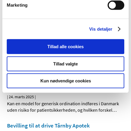
interesse og mulighed for opgaven som
Marketing
apoteksbestyrer
|
9. maj 2025
|
Lægemiddelstyrelsen har i særlige tilfælde pligt til
midlertidigt at overtage driften af et apotek, hvis
…
Vis detaljer
Ledig bevilling til Odense Sct. Hans Apotek
Tillad alle cookies
|
27. marts 2025
|
Bevillingen til at drive Odense Sct. Hans Apotek er ledig
Tillad valgte
pr. 1. juli 2025. Bevillingen er opslået ledig efter Lov om
…
Analyse af fordele og ulemper ved indførelse af
Kun nødvendige cookies
generisk ordination i Danmark
|
24. marts 2025
|
Kan en model for generisk ordination indføres i Danmark
uden risiko for patientsikkerheden, og hvilken forskel
…
Bevilling til at drive Tårnby Apotek