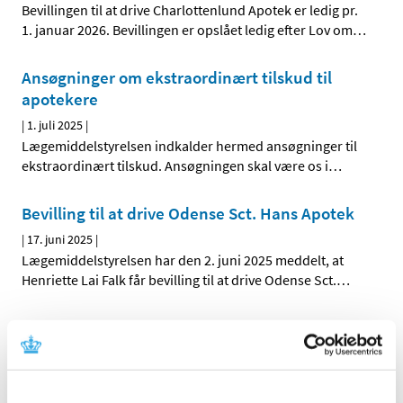
Bevillingen til at drive Charlottenlund Apotek er ledig pr.
1. januar 2026. Bevillingen er opslået ledig efter Lov om
…
Ansøgninger om ekstraordinært tilskud til
apotekere
|
1. juli 2025
|
Lægemiddelstyrelsen indkalder hermed ansøgninger til
ekstraordinært tilskud. Ansøgningen skal være os i
…
Bevilling til at drive Odense Sct. Hans Apotek
|
17. juni 2025
|
Lægemiddelstyrelsen har den 2. juni 2025 meddelt, at
Henriette Lai Falk får bevilling til at drive Odense Sct.
…
Bevilling til at drive Hedensted Apotek
|
17. juni 2025
|
Lægemiddelstyrelsen har den 28. maj 2025 meddelt, at
Gudlaug Olafsdottir får bevilling til at drive Hedensted
…