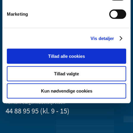
Marketing
Vis detaljer
Lægemiddelstyrelsen
Axel Heides Gade 1
2300 København S
Tillad alle cookies
Email:
dkma@dkma.dk
Tillad valgte
Lægemiddelstyrelsen er en del af
Sundheds- og Kirkeministeriet.
Kun nødvendige cookies
Kontakt Lægemiddelstyrelsen
44 88 95 95 (kl. 9 - 15)