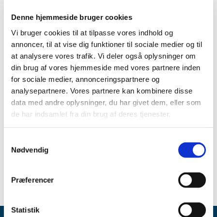
|
29. oktober 2020
|
Denne hjemmeside bruger cookies
Når forordningen for medicinsk udstyr finder anvendelse
26. maj 2021, er det ikke længere muligt at markedsføre
…
Vi bruger cookies til at tilpasse vores indhold og
annoncer, til at vise dig funktioner til sociale medier og til
at analysere vores trafik. Vi deler også oplysninger om
Alle (356)
din brug af vores hjemmeside med vores partnere inden
for sociale medier, annonceringspartnere og
TID
analysepartnere. Vores partnere kan kombinere disse
2024 (3)
data med andre oplysninger, du har givet dem, eller som
2023 (16)
de har indsamlet fra din brug af deres tjenester.
2022 (334)
2021 (2)
Samtykkevalg
Nødvendig
2020 (1)
oktober (1)
Præferencer
Statistik