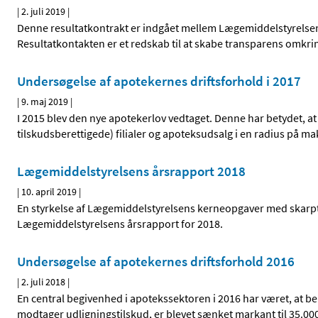
|
2. juli 2019
|
Denne resultatkontrakt er indgået mellem Lægemiddelstyrelsen
Resultatkontakten er et redskab til at skabe transparens omkrin
Undersøgelse af apotekernes driftsforhold i 2017
|
9. maj 2019
|
I 2015 blev den nye apotekerlov vedtaget. Denne har betydet, at de
tilskudsberettigede) filialer og apoteksudsalg i en radius på ma
Lægemiddelstyrelsens årsrapport 2018
|
10. april 2019
|
En styrkelse af Lægemiddelstyrelsens kerneopgaver med skarpt fo
Lægemiddelstyrelsens årsrapport for 2018.
Undersøgelse af apotekernes driftsforhold 2016
|
2. juli 2018
|
En central begivenhed i apotekssektoren i 2016 har været, at be
modtager udligningstilskud, er blevet sænket markant til 35.00