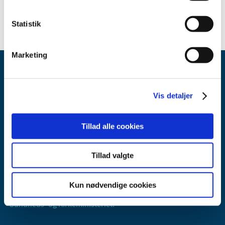
Navn
Lægemiddelform
Styrke
substans
Indehaver
publicering
Statistik
Marketing
Vis detaljer
Tillad alle cookies
Lægemiddelstyrelsen
Axel Heides Gade 1
Tillad valgte
2300 København S
Email:
dkma@dkma.dk
Kun nødvendige cookies
Lægemiddelstyrelsen er en del af
Sundheds- og Kirkeministeriet.