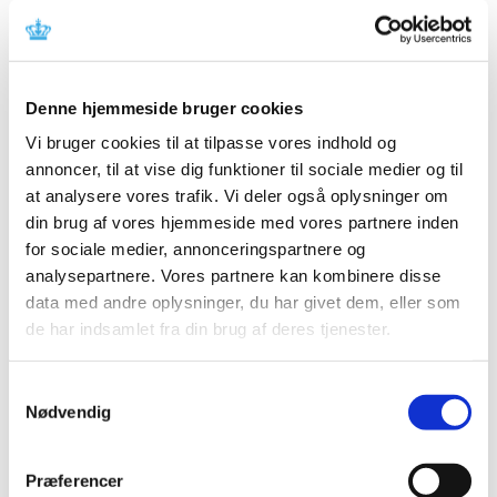
procedure, den gensidige anerkendelsesprocedure og
den decentrale procedure.
Fra d. 1. januar 2023 publicerer Lægemiddelstyrelsen
også uddannelsesmaterialer for humane lægemidler
Denne hjemmeside bruger cookies
godkendt gennem den centrale procedure og ikke med
Vi bruger cookies til at tilpasse vores indhold og
tilbagevirkende kraft.
annoncer, til at vise dig funktioner til sociale medier og til
Det er indehaveren af markedsføringstilladelsen, der har
at analysere vores trafik. Vi deler også oplysninger om
det overordnede ansvar for at uddannelsesmaterialet
din brug af vores hjemmeside med vores partnere inden
lever op til vilkår tilknyttet markedsføringstilladelsen, og
for sociale medier, annonceringspartnere og
for at Lægemiddelstyrelsen har det senest accepterede
analysepartnere. Vores partnere kan kombinere disse
skriftlige materiale tilgængelig til publicering.
data med andre oplysninger, du har givet dem, eller som
de har indsamlet fra din brug af deres tjenester.
Nedenstående danske uddannelsesmaterialer er
vurderet og accepteret af Lægemiddelstyrelsen.
Samtykkevalg
Nødvendig
A
B
C
D
E
F
G
H
I
J
K
L
M
N
O
P
Q
R
S
T
U
V
W
X
Y
Z
Æ
Ø
Å
0-
9
Qa-Qd
Qe-Qh
Qi-Ql
Qm-Qp
Qq-Qu
Qv-Qz
Qæ-Qå
Præferencer
Aktiv
Mft
Dato for