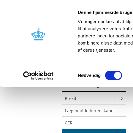
Denne hjemmeside bruger
Vi bruger cookies til at til
til at analysere vores tra
partnere inden for sociale
Godkendelse og
Bivirkninger
kombinere disse data med a
kontrol
produktinfo
af deres tjenester.
/
Godkendelse og kontrol
Godkendel
Samtykkevalg
Nødvendig
Godkendelse og kontrol
Brexit
Lægemiddelberedskabet
CER