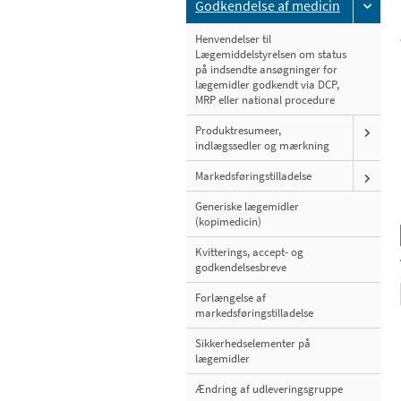
Godkendelse af medicin
Henvendelser til
Lægemiddelstyrelsen om status
på indsendte ansøgninger for
lægemidler godkendt via DCP,
MRP eller national procedure
Produktresumeer,
indlægssedler og mærkning
Markedsføringstilladelse
Generiske lægemidler
(kopimedicin)
Kvitterings, accept- og
godkendelsesbreve
Forlængelse af
markedsføringstilladelse
Sikkerhedselementer på
lægemidler
Ændring af udleveringsgruppe