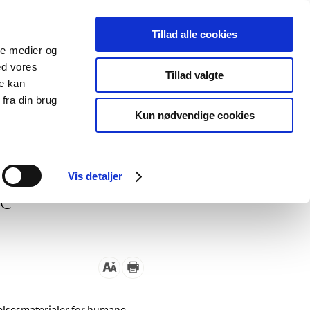
Tillad alle cookies
ale medier og
Udgivelser
Cookies
ed vores
Tillad valgte
re kan
dicinsk
Særlige
fra din brug
styr
produktområder
Kun nødvendige cookies
Dansk uddannelsesmateriale
Vis detaljer
le
elsesmaterialer for humane