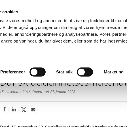
 cookies
passe vores indhold og annoncer, til at vise dig funktioner til soci
Nyheder
Om os
Kontakt
fik. Vi deler også oplysninger om din brug af vores hjemmeside m
 medier, annonceringspartnere og analysepartnere. Vores partne
 og
Tilskud og
Apoteker og salg af
Me
ndre oplysninger, du har givet dem, eller som de har indsamlet 
rmation
priser
medicin
ud
/
/
se af medicin
Lægemidler med uddannelsesmateriale (EDUMAT)
Præferencer
Statistik
Marketing
Dansk uddannelsesmateria
15. november 2016,
Opdateret 27. januar 2023
Fra d. 15. november 2016 publicerer Lægemiddelstyrelsen uddann