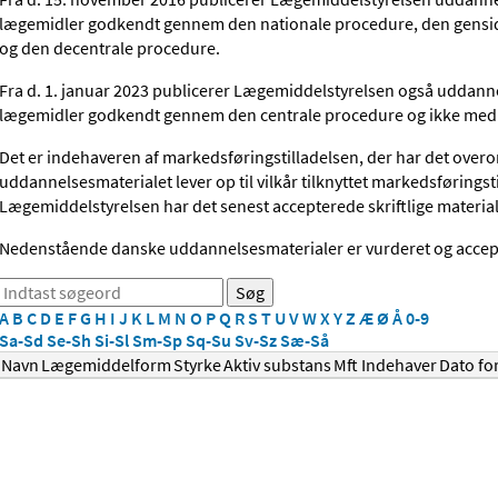
lægemidler godkendt gennem den nationale procedure, den gensi
og den decentrale procedure.
Fra d. 1. januar 2023 publicerer Lægemiddelstyrelsen også uddan
lægemidler godkendt gennem den centrale procedure og ikke med t
Det er indehaveren af markedsføringstilladelsen, der har det overo
uddannelsesmaterialet lever op til vilkår tilknyttet markedsføringsti
Lægemiddelstyrelsen har det senest accepterede skriftlige materiale
Nedenstående danske uddannelsesmaterialer er vurderet og accep
A
B
C
D
E
F
G
H
I
J
K
L
M
N
O
P
Q
R
S
T
U
V
W
X
Y
Z
Æ
Ø
Å
0-9
Sa-Sd
Se-Sh
Si-Sl
Sm-Sp
Sq-Su
Sv-Sz
Sæ-Så
Navn
Lægemiddelform
Styrke
Aktiv substans
Mft Indehaver
Dato fo