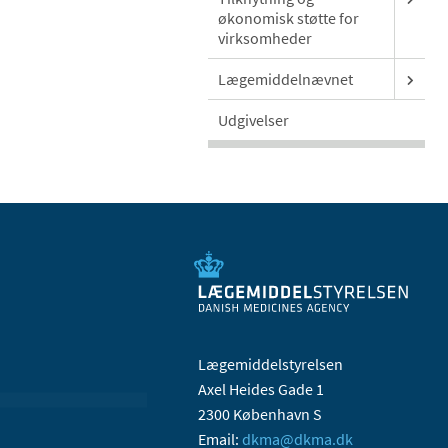
økonomisk støtte for
virksomheder
Lægemiddelnævnet
Udgivelser
Lægemiddelstyrelsen
Axel Heides Gade 1
2300 København S
Email:
dkma@dkma.dk