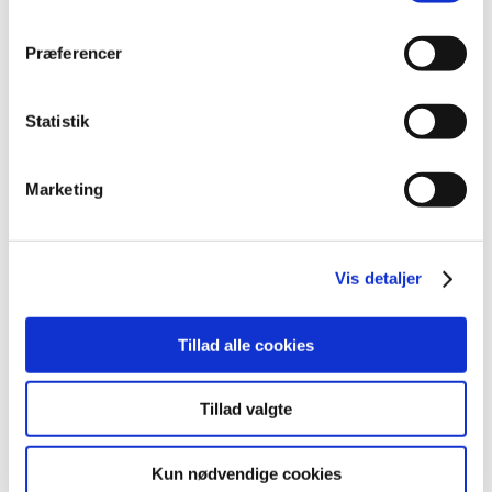
Chemical Classification code )
Præferencer
Dato for, hvornår lægemidlet
AfRegDato
er afregistreret
Statistik
Marketing
Kontakt
Vis detaljer
Send en mail
Tillad alle cookies
Tillad valgte
Relateret indhold
Sådan bruger du listen over godkendte lægemidler
Kun nødvendige cookies