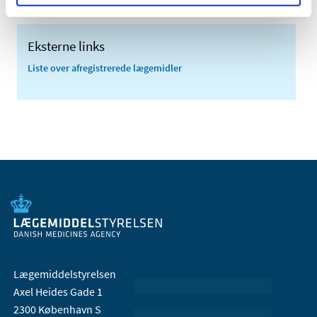
Eksterne links
Liste over afregistrerede lægemidler
Lægemiddelstyrelsen
Axel Heides Gade 1
2300 København S