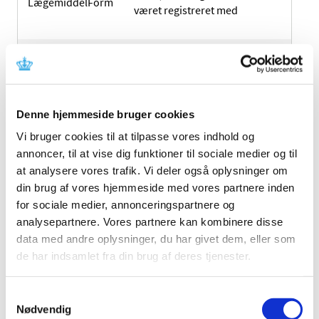
LægemiddelForm
været registreret med
Styrke
Styrken på lægemidlet
Lægemidlets indhold af aktive
Denne hjemmeside bruger cookies
substanser. Feltet indeholder
AktiveSubstanser
Vi bruger cookies til at tilpasse vores indhold og
kun de første 255 karakterer af
annoncer, til at vise dig funktioner til sociale medier og til
beskrivelsen.
at analysere vores trafik. Vi deler også oplysninger om
din brug af vores hjemmeside med vores partnere inden
Firma, der var indehaver af
for sociale medier, annonceringspartnere og
markedsføringstilladelsen til
analysepartnere. Vores partnere kan kombinere disse
MftIndehaver
lægemidlet (kaldes også
data med andre oplysninger, du har givet dem, eller som
registreringsindehaver)
de har indsamlet fra din brug af deres tjenester.
Samtykkevalg
Lægemidlets ATC-Kode
Nødvendig
ATC-Kode
(Anatomical Therapeutic