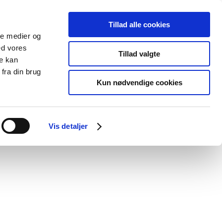
Tillad alle cookies
ale medier og
Udgivelser
Cookies
ed vores
Tillad valgte
re kan
dicinsk
Særlige
fra din brug
styr
produktområder
Kun nødvendige cookies
/
/
cin
Human 2024
Nix 1%
Vis detaljer