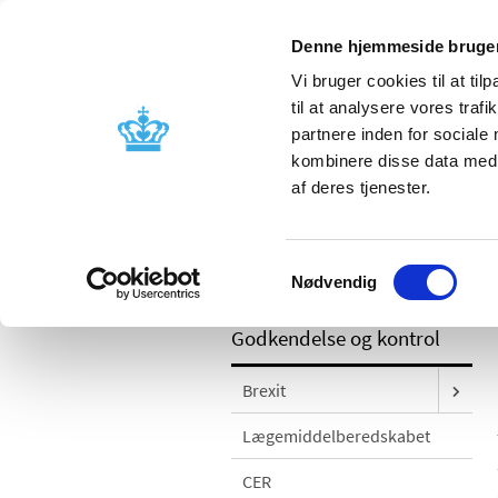
Denne hjemmeside bruger
Vi bruger cookies til at til
til at analysere vores tra
partnere inden for sociale
Godkendelse og
Bivirkninger
kombinere disse data med a
kontrol
produktinfo
af deres tjenester.
/
Godkendelse og kontrol
Kontrol og
Samtykkevalg
shampoo; forsyningsvanskelighed
Nødvendig
Godkendelse og kontrol
Brexit
Lægemiddelberedskabet
CER