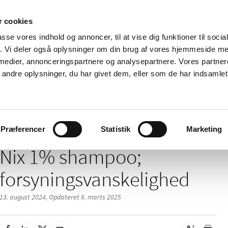
 cookies
passe vores indhold og annoncer, til at vise dig funktioner til soci
Nyheder
Om os
Kontakt
fik. Vi deler også oplysninger om din brug af vores hjemmeside m
 medier, annonceringspartnere og analysepartnere. Vores partne
 og
Tilskud og
Apoteker og salg af
Me
ndre oplysninger, du har givet dem, eller som de har indsamlet 
rmation
priser
medicin
ud
/
/
 inspektion
Mangel på medicin
Meddelelser om forsyning af medi
Præferencer
Statistik
Marketing
Nix 1% shampoo;
forsyningsvanskelighed
13. august 2024,
Opdateret 6. marts 2025