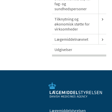
fag- og
sundhedspersoner
Tilknytning og
økonomisk støtte for
virksomheder
Lægemiddelnævnet
Udgivelser
Lægemiddelstyrelsen