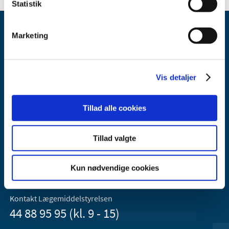
Statistik
Marketing
Vis detaljer
Lægemiddelstyrelsen
Axel Heides Gade 1
Tillad alle cookies
2300 København S
Email:
dkma@dkma.dk
Tillad valgte
Lægemiddelstyrelsen er en del af
Sundheds- og Kirkeministeriet.
Kun nødvendige cookies
Kontakt Lægemiddelstyrelsen
44 88 95 95 (kl. 9 - 15)