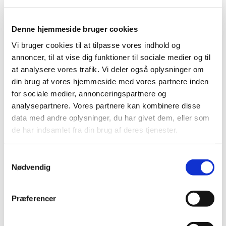
Produkt:
NovoMix 50 FlexPen 100 E/ml injektionsvæske,
suspension, fyldt pen
Denne hjemmeside bruger cookies
Aktivt stof:
Insulin aspart protamin, insulin aspart
Vi bruger cookies til at tilpasse vores indhold og
annoncer, til at vise dig funktioner til sociale medier og til
ATC-kode:
A10AD05
at analysere vores trafik. Vi deler også oplysninger om
Forventet periode:
Fra slut september 2025
din brug af vores hjemmeside med vores partnere inden
for sociale medier, annonceringspartnere og
Årsag:
Kommercielle årsager
analysepartnere. Vores partnere kan kombinere disse
data med andre oplysninger, du har givet dem, eller som
Virksomhed:
Novo Nordisk A/S
de har indsamlet fra din brug af deres tjenester.
Yderligere information:
Permanent markedsophør
Samtykkevalg
Spørgsmål om aktuel status skal stilles til virksomheden.
Nødvendig
Gå til Lægemiddelstyrelsens
Meddelelser om forsyning af
medicin
Præferencer