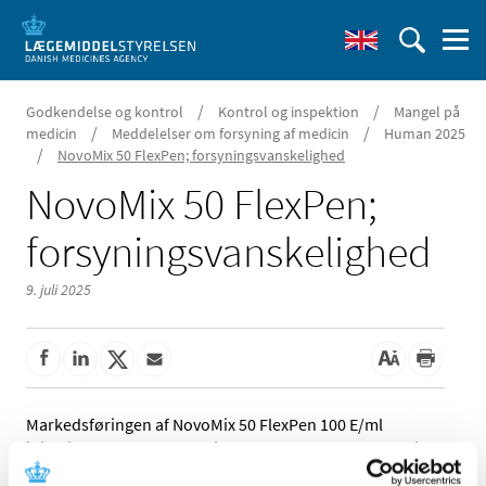
/
/
Godkendelse og kontrol
Kontrol og inspektion
Mangel på
/
/
medicin
Meddelelser om forsyning af medicin
Human 2025
/
NovoMix 50 FlexPen; forsyningsvanskelighed
NovoMix 50 FlexPen;
forsyningsvanskelighed
9. juli 2025
Markedsføringen af NovoMix 50 FlexPen 100 E/ml
injektionsvæske, suspension, fyldt pen fra Novo Nordisk
A/S vil ophøre.