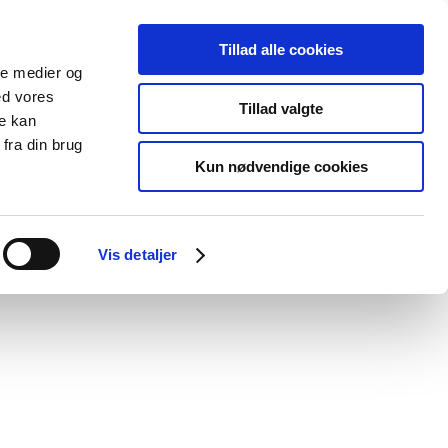
Tillad alle cookies
ale medier og
Udgivelser
Cookies
ed vores
Tillad valgte
re kan
dicinsk
Særlige
fra din brug
styr
produktområder
Kun nødvendige cookies
/
/
cin
Human 2025
Novoseven 2
Vis detaljer