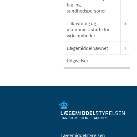
fag- og
sundhedspersoner
Tilknytning og
økonomisk støtte for
virksomheder
Lægemiddelnævnet
Udgivelser
Lægemiddelstyrelsen