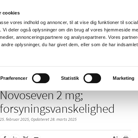
 cookies
passe vores indhold og annoncer, til at vise dig funktioner til soci
Nyheder
Om os
Kontakt
fik. Vi deler også oplysninger om din brug af vores hjemmeside m
 medier, annonceringspartnere og analysepartnere. Vores partne
 og
Tilskud og
Apoteker og salg af
Me
ndre oplysninger, du har givet dem, eller som de har indsamlet 
rmation
priser
medicin
ud
/
/
 inspektion
Mangel på medicin
Meddelelser om forsyning af medi
Præferencer
Statistik
Marketing
Novoseven 2 mg;
forsyningsvanskelighed
25. februar 2025,
Opdateret 28. marts 2025