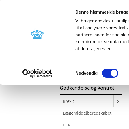
Denne hjemmeside bruger
Vi bruger cookies til at til
til at analysere vores tra
partnere inden for sociale
Godkendelse og
Bivirkninger
kombinere disse data med a
kontrol
produktinfo
af deres tjenester.
/
Godkendelse og kontrol
Kontrol og
Samtykkevalg
mg; forsyningsvanskelighed
Nødvendig
Godkendelse og kontrol
Brexit
Lægemiddelberedskabet
CER