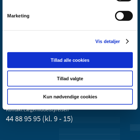
Marketing
Vis detaljer
Lægemiddelstyrelsen
Axel Heides Gade 1
Tillad alle cookies
2300 København S
Email:
dkma@dkma.dk
Tillad valgte
Lægemiddelstyrelsen er en del af
Sundheds- og Kirkeministeriet.
Kun nødvendige cookies
Kontakt Lægemiddelstyrelsen
44 88 95 95 (kl. 9 - 15)