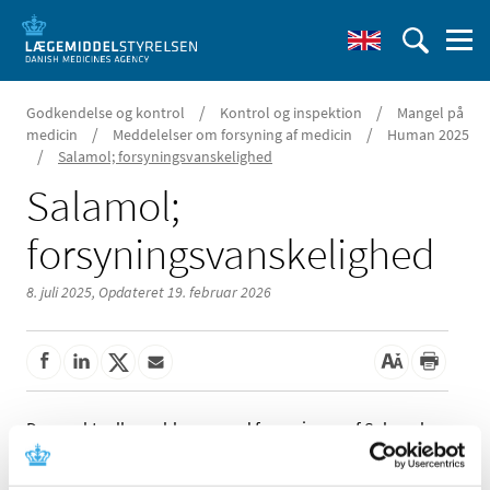
/
/
Godkendelse og kontrol
Kontrol og inspektion
Mangel på
/
/
medicin
Meddelelser om forsyning af medicin
Human 2025
/
Salamol; forsyningsvanskelighed
Salamol;
forsyningsvanskelighed
8. juli 2025,
Opdateret 19. februar 2026
Der er aktuelle problemer med forsyningen af Salamol
100 mikrogram/dosis inhalationsspray, suspension fra
Teva Denmark A/S.