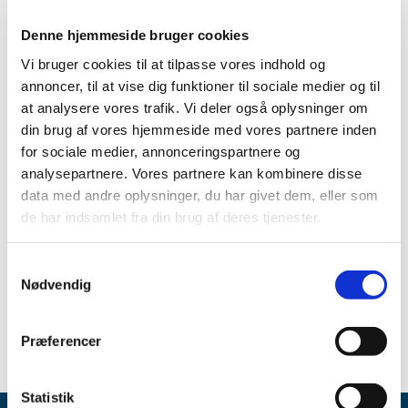
Produkt:
Salamol 100 mikrogram/dosis inhalationsspray,
Denne hjemmeside bruger cookies
suspension
Vi bruger cookies til at tilpasse vores indhold og
Aktivt stof:
Salbutamol (salbutamolsulfat)
annoncer, til at vise dig funktioner til sociale medier og til
at analysere vores trafik. Vi deler også oplysninger om
ATC-kode:
R03AC02
din brug af vores hjemmeside med vores partnere inden
Forventet periode:
Midt juni 2025 - slut august 2026
for sociale medier, annonceringspartnere og
analysepartnere. Vores partnere kan kombinere disse
Årsag:
Øget salg/efterspørgsel
data med andre oplysninger, du har givet dem, eller som
Virksomhed:
Teva Denmark A/S
de har indsamlet fra din brug af deres tjenester.
Spørgsmål om aktuel status skal stilles til virksomheden.
Samtykkevalg
Gå til Lægemiddelstyrelsens
Meddelelser om forsyning af
Nødvendig
medicin
Præferencer
Statistik